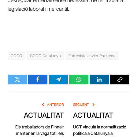
desregular el treball sense necessitat de fer frau a la
legislació laboral i mercantil.
CCOO
CCOO Catalunya
Entrevista Javier Pacheco
Twitter
Facebook
Telegram
WhatsApp
LinkedIn
Copy
Link
ANTERIOR
SEGÜENT
ACTUALITAT
ACTUALITAT
Els treballadors de Finnair
UGT vincula la normalització
mantenen la vaga tot i els
política a Catalunya al