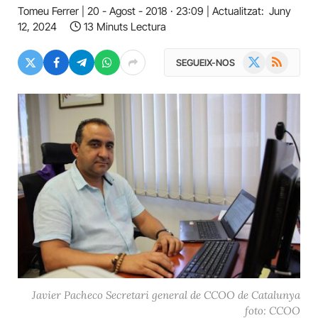
Tomeu Ferrer
20 - Agost - 2018 · 23:09
Actualitzat:
Juny
12, 2024
13 Minuts Lectura
X
RSS
SEGUEIX-NOS
(Twitter)
Javier Pacheco Secretari general de CCOO de Catalunya
foto: CCOO