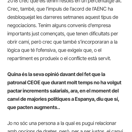
2018 crec que els tenim resolts en un percentatge alt.
Crec, també, que l’impuls de l’acord de l’AENC ha
desbloquejat les darreres setmanes aquest tipus de
negociacions. Tenim alguns convenis d’empresa
importants just començats, que tenen dificultats per
obrir camí, però crec que també s’incorporaran a la
lògica que té l’ofensiva, que exigeix que, o el
repartiment es produeix o el conflicte està servit.
Quina és la seva opinió davant del fet que la
patronal CEOE que durant molt temps no ha volgut
pactar increments salarials, ara, en el moment del
canvi de majories polítiques a Espanya, diu que sí,
que pacten augments..
Jo no sóc una persona a la qual es pugui relacionar
amb opcions de dretes, però, per a ser justos, el canvi