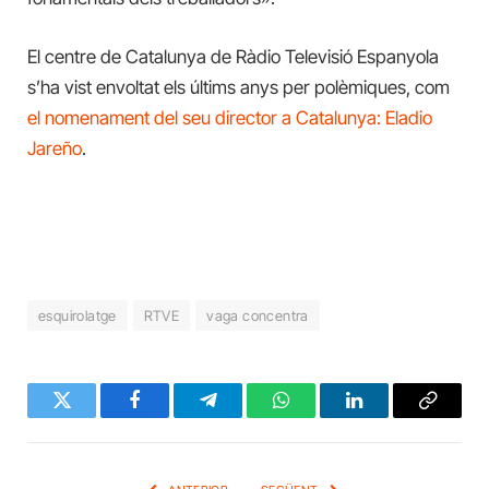
El centre de Catalunya de Ràdio Televisió Espanyola
s’ha vist envoltat els últims anys per polèmiques, com
el nomenament del seu director a Catalunya: Eladio
Jareño
.
esquirolatge
RTVE
vaga concentra
Twitter
Facebook
Telegram
WhatsApp
LinkedIn
Copy
Link