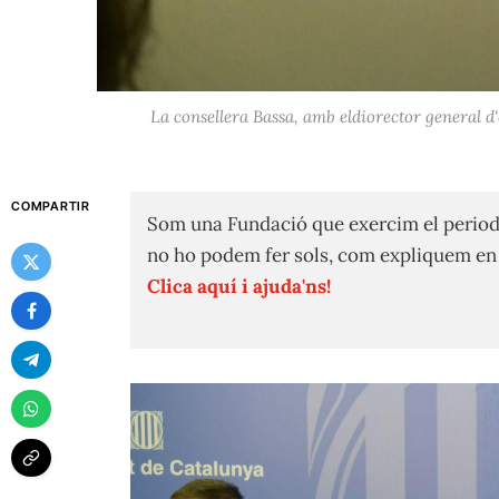
La consellera Bassa, amb eldiorector general d
COMPARTIR
Som una Fundació que exercim el period
no ho podem fer sols, com expliquem e
Clica aquí i ajuda'ns!