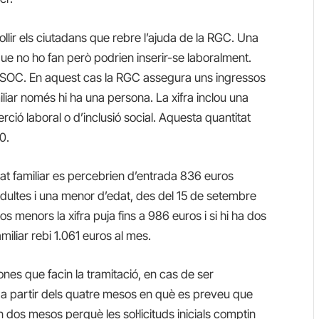
llir els ciutadans que rebre l’ajuda de la RGC. Una
ue no ho fan però podrien inserir-se laboralment.
del SOC. En aquest cas la RGC assegura uns ingressos
amiliar només hi ha una persona.
La xifra inclou una
erció laboral o d’inclusió social. Aquesta quantitat
20
.
tat familiar es percebrien d’entrada 836 euros
adultes i una menor d’edat, des del 15 de setembre
os menors la xifra puja fins a 986 euros i si hi ha dos
amiliar rebi 1.061 euros al mes.
nes que facin la tramitació, en cas de ser
a partir dels quatre mesos
en què es preveu que
n dos mesos perquè les sol·licituds inicials comptin