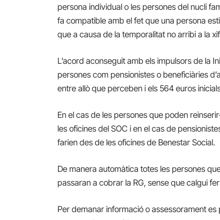
persona
individual
o
les
persones del nucli fa
fa compatible amb el fet que una persona estig
que a causa de la temporalitat no arribi a la xi
L’acord aconseguit amb els impulsors de la Ini
persones com pensionistes o beneficiàries d’a
entre allò que perceben i els 564 euros inicials
En el cas de les persones que poden reinserir-s
les oficines del SOC i en el cas de pensionis
farien des de les oficines de
B
enestar
S
ocial.
De manera automàtica totes les persones que
passaran a cobrar la RG, sense que calgui fer
Per demanar informació o assessorament es po