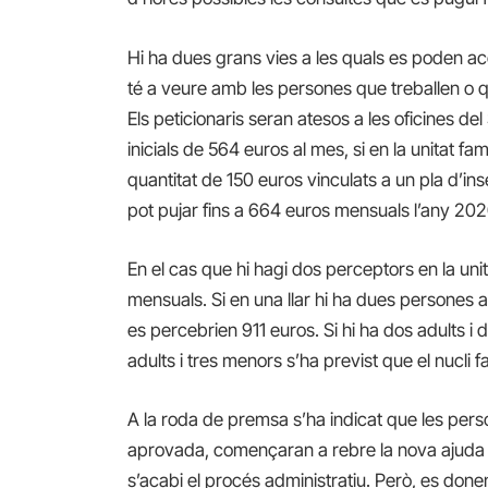
Hi ha dues grans vies a les quals es poden aco
té a veure amb les persones que treballen o q
Els peticionaris seran atesos a les oficines 
inicials de
564 euros al mes,
si en la unitat f
quantitat de 150 euros vinculats a un pla d’ins
pot pujar fins a 664 euros mensuals
l’any 20
En el cas que hi hagi dos perceptors en la uni
mensuals. Si en una llar hi ha dues persones 
es percebrien 911 euros. Si hi ha dos adults i d
adults i tres menors s’ha previst que el nucli f
A la roda de premsa s’ha indicat que les perso
aprovada, començaran a rebre la nova ajuda 
s’acabi el procés administratiu
. Però, es done