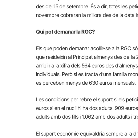
des del 15 de setembre. És a dir, totes les peti
novembre cobraran
la millora
des de la data i
Qui pot demanar la RGC?
Els que poden demanar acollir-se a la RGC só
que resideixin al Principat almenys des de f
arribin a la xifra dels 564 euros
des d’almenys 
individuals. Però si es tracta d’una família mon
es perceben menys de 630 euros mensuals.
L
es condicions per rebre el suport si els petic
euros si en el nucli hi ha dos adults. 909 euros 
adults amb dos fills i 1.062 amb dos adults i tres
El suport econòmic equivaldria sempre a la dif