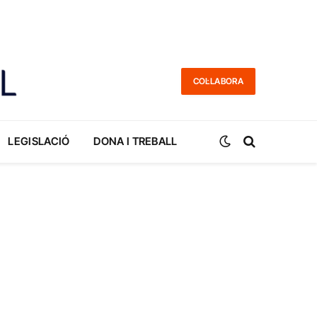
COL·LABORA
LEGISLACIÓ
DONA I TREBALL