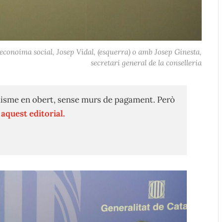
'econoima social, Josep Vidal, (esquerra) o amb Josep Ginesta,
secretari general de la conselleria
isme en obert, sense murs de pagament. Però
n
aquest editorial.