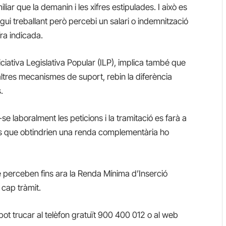
miliar que la demanin
i les xifres estipulades
. I això es
ui treballant però percebi un salari o indemnització
fra indicada.
ciativa Legislativa Popular (ILP), implica també que
ltres mecanismes de suport, rebin la diferència
.
e laboralment les peticions i la tramitació es farà a
tes que obtindrien una renda complementària ho
 perceben fins ara la Renda Mínima d’Inserció
 cap tràmit.
t trucar al telèfon gratuït 900 400 012 o al web