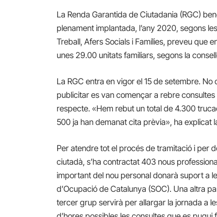
La Renda Garantida de Ciutadania (RGC) benef
plenament implantada, l’any 2020, segons les 
Treball, Afers Socials i Famílies, preveu que 
unes 29.00 unitats familiars, segons la consel
La RGC entra en vigor el 15 de setembre. No o
publicitar es van començar a rebre consultes al
respecte. «Hem rebut un total de 4.300 trucade
500 ja han demanat cita prèvia», ha explicat 
Per atendre tot el procés de tramitació i per d
ciutadà, s’ha contractat 403 nous professiona
important del nou personal donarà suport a les 
d’Ocupació de Catalunya (SOC). Una altra part 
tercer grup servirà per allargar la jornada a 
d’hores possibles les consultes que es pugui f