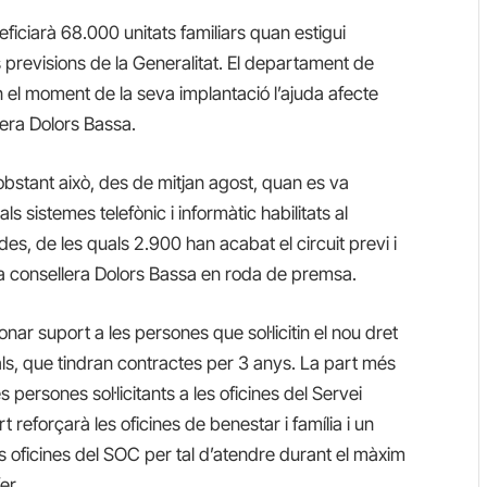
iciarà 68.000 unitats familiars quan estigui
previsions de la Generalitat. El departament de
en el moment de la seva implantació l’ajuda afecte
lera Dolors Bassa.
bstant això, des de mitjan agost, quan es va
s sistemes telefònic i informàtic habilitats al
s, de les quals 2.900 han acabat el circuit previ i
la consellera Dolors Bassa en roda de premsa.
onar suport a les persones que sol·licitin el nou dret
ls, que tindran contractes per 3 anys. La part més
persones sol·licitants a les oficines del Servei
reforçarà les oficines de benestar i família i un
les oficines del SOC per tal d’atendre durant el màxim
er.