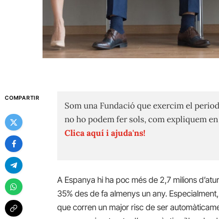
COMPARTIR
Som una Fundació que exercim el period
no ho podem fer sols, com expliquem e
Clica aquí i ajuda'ns!
A Espanya hi ha poc més de 2,7 milions d’atu
35% des de fa almenys un any. Especialment, 
que corren un major risc de ser automàticam