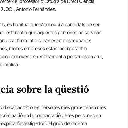
dverteix el professor d’Estudis de Dret i Ciència
ya (UOC), Antonio Fernández.
als, és habitual que s’exclogui a candidats de ser
i ha l’estereotip que aquestes persones no serviran
’han estat formant o si han estat desocupades
més, moltes empreses estan incorporant la
elecció i exclouen específicament a persones en atur,
e implica.
cia sobre la qüestió
mb discapacitat o les persones més grans tenen més
iscriminació en la contractació de les persones en
”, explica l’investigador del grup de recerca