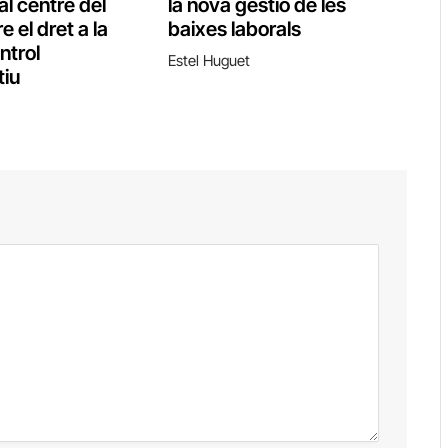
al centre del
la nova gestió de les
e el dret a la
baixes laborals
ontrol
Estel Huguet
tiu