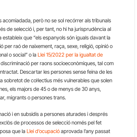
és acomiadada, però no se sol recórrer als tribunals
de selecció i, per tant, no hi ha jurisprudència al
a estableix que “
els espanyols són iguals davant la
ó per raó de naixement, raça, sexe, religió, opinió o
nal o social”
o la
Llei 15/2022 per la igualtat de
a discriminació per raons socioeconòmiques, tal com
ontractat. Descartar les persones sense feina de les
ta sobretot de col·lectius més vulnerables que solen
ones, els majors de 45 o de menys de 30 anys,
ar, migrants o persones trans.
mació i en subsidis a persones aturades i després
 exclòs de processos de selecció només pel fet
oposa que la
Llei d’ocupació
aprovada l’any passat