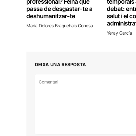
professional? Feina que
temporals 
passa de desgastar-te a
debat: entr
deshumanitzar-te
salut i el c
administra
María Dolores Braquehais Conesa
Yeray García
DEIXA UNA RESPOSTA