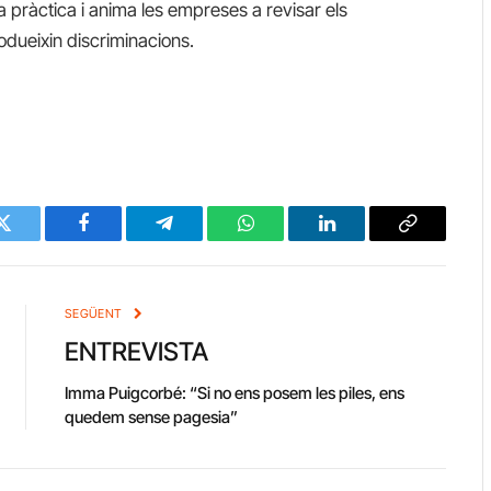
a pràctica i anima les empreses a revisar els
odueixin discriminacions.
Twitter
Facebook
Telegram
WhatsApp
LinkedIn
Copy
Link
SEGÜENT
ENTREVISTA
Imma Puigcorbé: “Si no ens posem les piles, ens
quedem sense pagesia”