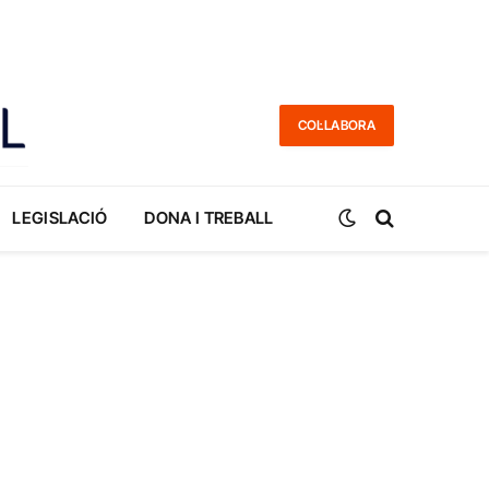
COL·LABORA
LEGISLACIÓ
DONA I TREBALL