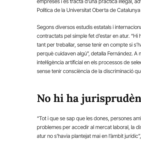
empreses i es tracta d’una pràctica il·legal, a
Política de la Universitat Oberta de Catalun
Segons diversos estudis estatals i internacion
contractats pel simple fet d’estar en atur. “H
tant per treballar, sense tenir en compte si s
perquè cuidaven algú”, detalla Fernández. A 
intel·ligència artificial en els processos de s
sense tenir consciència de la discriminació qu
No hi ha jurisprudèn
“Tot i que se sap que les dones, persones a
problemes per accedir al mercat laboral, la d
atur no s’havia plantejat mai en l’àmbit jurídic