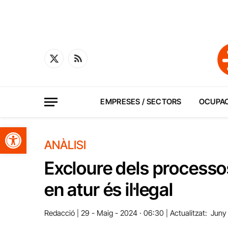
X
RSS
(Twitter)
EMPRESES / SECTORS
OCUPA
Obre la barra d'eines
ANÀLISI
Excloure dels processo
en atur és il·legal
Redacció
29 - Maig - 2024 · 06:30
Actualitzat:
Juny