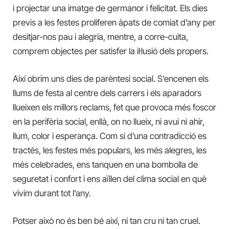
i projectar una imatge de germanor i felicitat. Els dies
previs a les festes proliferen àpats de comiat d’any per
desitjar-nos pau i alegria, mentre, a corre-cuita,
comprem objectes per satisfer la il·lusió dels propers.
Així obrim uns dies de parèntesi social. S’encenen els
llums de festa al centre dels carrers i els aparadors
llueixen els millors reclams, fet que provoca més foscor
en la perifèria social, enllà, on no llueix, ni avui ni ahir,
llum, color i esperança. Com si d’una contradicció es
tractés, les festes més populars, les més alegres, les
més celebrades, ens tanquen en una bombolla de
seguretat i confort i ens aïllen del clima social en què
vivim durant tot l’any.
Potser això no és ben bé així, ni tan cru ni tan cruel.