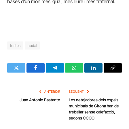
bases d’un món més igual, més lliure i més fraternal.
festes
nadal
Twitter
Facebook
Telegram
WhatsApp
LinkedIn
Copy
Link
ANTERIOR
SEGÜENT
Juan Antonio Bastante
Les netejadores dels espais
municipals de Girona han de
treballar sense calefacció,
segons CCOO