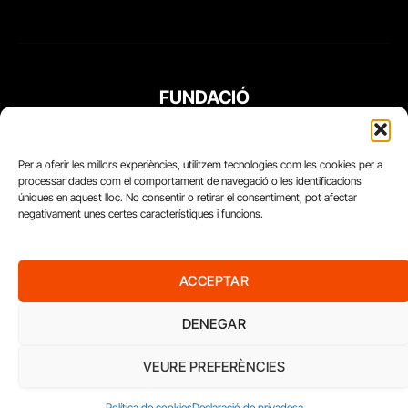
FUNDACIÓ
PERIODISME
PLURAL
Per a oferir les millors experiències, utilitzem tecnologies com les cookies per a
processar dades com el comportament de navegació o les identificacions
úniques en aquest lloc. No consentir o retirar el consentiment, pot afectar
negativament unes certes característiques i funcions.
ACCEPTAR
DENEGAR
VEURE PREFERÈNCIES
Diari del Treball, 2026
Política de cookies
Declaració de privadesa