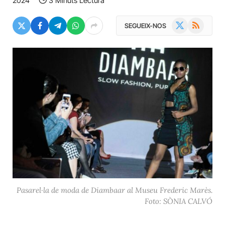
2024
3 Minuts Lectura
X
RSS
SEGUEIX-NOS
(Twitter)
Pasarel·la de moda de Diambaar al Museu Frederic Marès.
Foto: SÒNIA CALVÓ