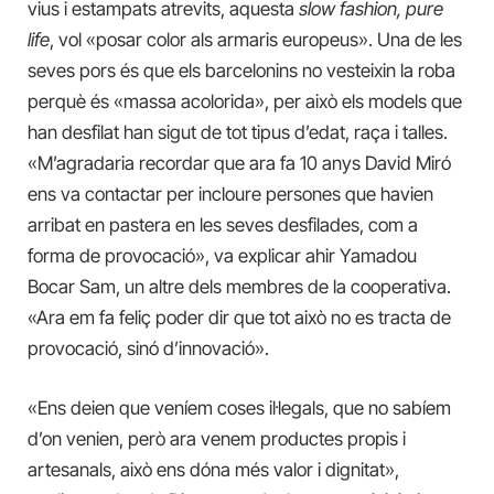
vius i estampats atrevits, aquesta
slow fashion, pure
life
, vol «posar color als armaris europeus». Una de les
seves pors és que els barcelonins no vesteixin la roba
perquè és «massa acolorida», per això els models que
han desfilat han sigut de tot tipus d’edat, raça i talles.
«M’agradaria recordar que ara fa 10 anys David Miró
ens va contactar per incloure persones que havien
arribat en pastera en les seves desfilades, com a
forma de provocació», va explicar ahir Yamadou
Bocar Sam, un altre dels membres de la cooperativa.
«Ara em fa feliç poder dir que tot això no es tracta de
provocació, sinó d’innovació».
«Ens deien que veníem coses il·legals, que no sabíem
d’on venien, però ara venem productes propis i
artesanals, això ens dóna més valor i dignitat»,