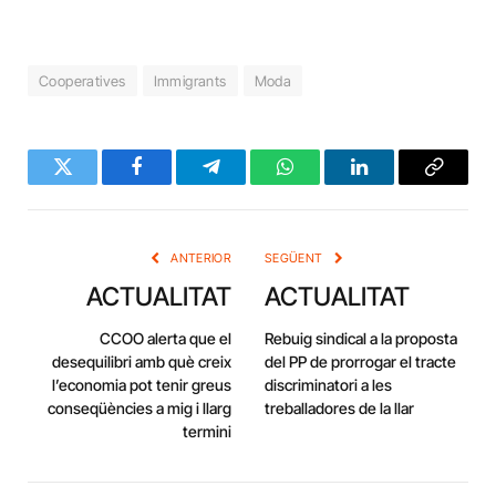
Cooperatives
Immigrants
Moda
Twitter
Facebook
Telegram
WhatsApp
LinkedIn
Copy
Link
ANTERIOR
SEGÜENT
ACTUALITAT
ACTUALITAT
CCOO alerta que el
Rebuig sindical a la proposta
desequilibri amb què creix
del PP de prorrogar el tracte
l’economia pot tenir greus
discriminatori a les
conseqüències a mig i llarg
treballadores de la llar
termini