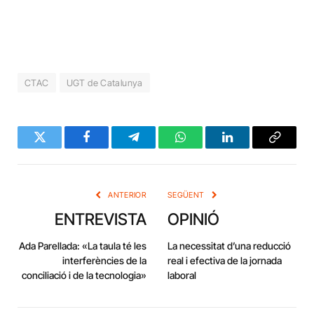
CTAC
UGT de Catalunya
Twitter
Facebook
Telegram
WhatsApp
LinkedIn
Copy
Link
ANTERIOR
SEGÜENT
ENTREVISTA
OPINIÓ
Ada Parellada: «La taula té les
La necessitat d’una reducció
interferències de la
real i efectiva de la jornada
conciliació i de la tecnologia»
laboral