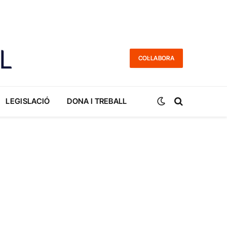
COL·LABORA
LEGISLACIÓ
DONA I TREBALL