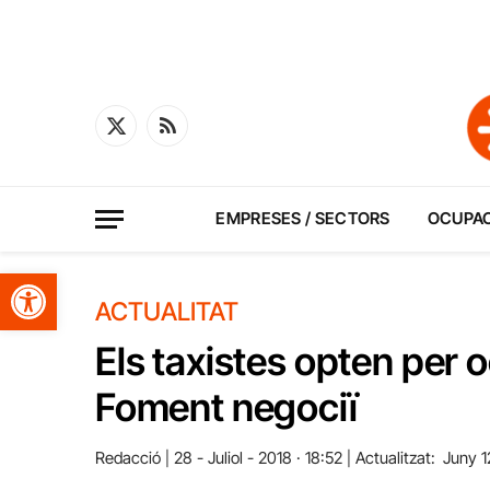
X
RSS
(Twitter)
EMPRESES / SECTORS
OCUPA
Obre la barra d'eines
ACTUALITAT
Els taxistes opten per o
Foment negociï
Redacció
28 - Juliol - 2018 · 18:52
Actualitzat:
Juny 1