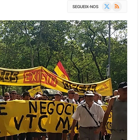
X
RSS
SEGUEIX-NOS
(Twitter)