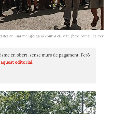
istes en una manifestació contra els VTC foto: Tomeu Ferrer
isme en obert, sense murs de pagament. Però
n
aquest editorial.