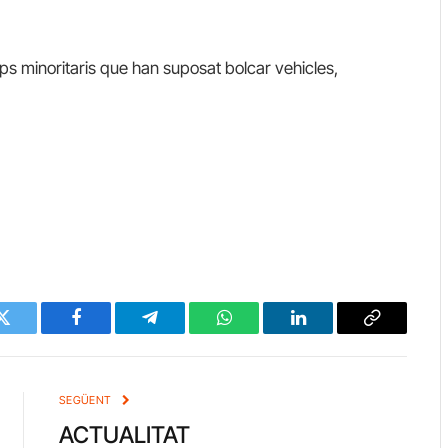
ups minoritaris que han suposat bolcar vehicles,
Twitter
Facebook
Telegram
WhatsApp
LinkedIn
Copy
Link
SEGÜENT
ACTUALITAT