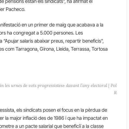
 pensions estan els sindicats”, ha afirmat el
ier Pacheco.
anifestació en un primer de maig que acabava a la
dors ha congregat a 5.000 persones. Les
 “Apujar salaris abaixar preus, repartir beneficis”,
es com Tarragona, Girona, Lleida, Terrassa, Tortosa
les urnes de vots progressistes» davant l’any electoral | Pol
R
ressista, els sindicats posen el focus en la pèrdua de
 la major inflació des de 1986 i que ha impactat en
ometre a un pacte salarial que beneficiï a la classe