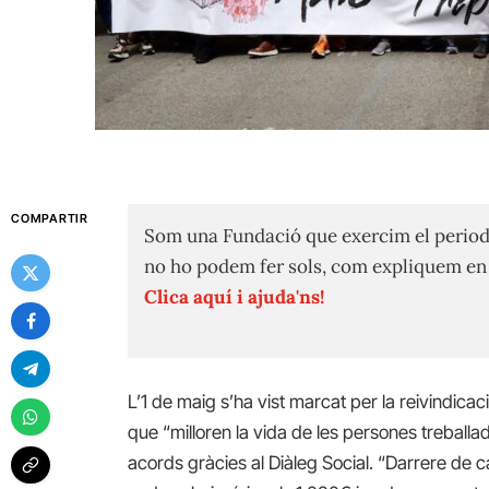
COMPARTIR
Som una Fundació que exercim el period
no ho podem fer sols, com expliquem e
Clica aquí i ajuda'ns!
L’1 de maig s’ha vist marcat per la reivindicac
que “milloren la vida de les persones treballad
acords gràcies al Diàleg Social. “Darrere de ca