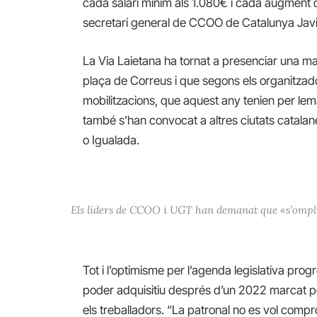
cada salari mínim als 1.080€ i cada augment de
secretari general de CCOO de Catalunya Jav
La Via Laietana ha tornat a presenciar una m
plaça de Correus i que segons els organitza
mobilitzacions, que aquest any tenien per lema
també s’han convocat a altres ciutats catalan
o Igualada.
Els líders de CCOO i UGT han demanat que «s’omplin 
Tot i l’optimisme per l’agenda legislativa prog
poder adquisitiu després d’un 2022 marcat per
els treballadors. “La patronal no es vol compr