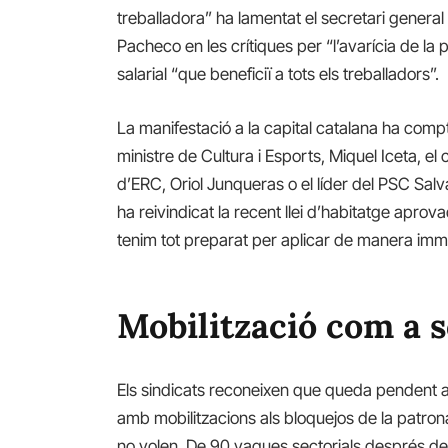
treballadora” ha lamentat el secretari genera
Pacheco en les crítiques per “l’avarícia de la 
salarial “que beneficiï a tots els treballadors”.
La manifestació a la capital catalana ha comp
ministre de Cultura i Esports, Miquel Iceta, el
d’ERC, Oriol Junqueras o el líder del PSC Salv
ha reivindicat la recent llei d’habitatge aprov
tenim tot preparat per aplicar de manera immed
Mobilització com a 
Els sindicats reconeixen que queda pendent a
amb mobilitzacions als bloquejos de la patro
no volen. De 90 vagues sectorials després de 