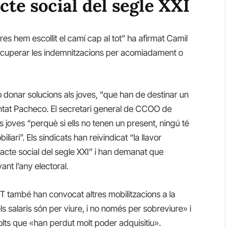
cte social del segle XXI
res hem escollit el camí cap al tot” ha afirmat Camil
cuperar les indemnitzacions per acomiadament o
o donar solucions als joves, “que han de destinar un
entat Pacheco. El secretari general de CCOO de
 joves “perquè si ells no tenen un present, ningú té
liari”. Els sindicats han reivindicat “la llavor
acte social del segle XXI” i han demanat que
ant l’any electoral.
T també han convocat altres mobilitzacions a la
ls salaris són per viure, i no només per sobreviure» i
lts que «han perdut molt poder adquisitiu».