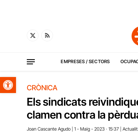
X
RSS
(Twitter)
EMPRESES / SECTORS
OCUPA
Obre la barra d'eines
CRÒNICA
Els sindicats reivindiqu
clamen contra la pèrdu
Joan Cascante Agudo
1 - Maig - 2023 · 15:37
Actualit