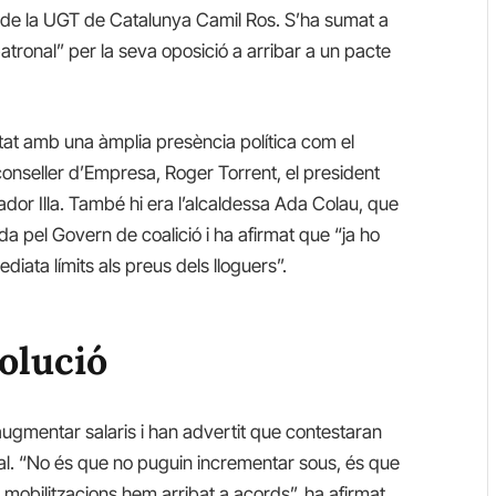
l de la UGT de Catalunya Camil Ros. S’ha sumat a
patronal” per la seva oposició a arribar a un pacte
tat amb una àmplia presència política com el
 conseller d’Empresa, Roger Torrent, el president
ador Illa. També hi era l’alcaldessa Ada Colau, que
ada pel Govern de coalició i ha afirmat que “ja ho
iata límits als preus dels lloguers”.
solució
ugmentar salaris i han advertit que contestaran
nal. “No és que no puguin incrementar sous, és que
mobilitzacions hem arribat a acords”, ha afirmat