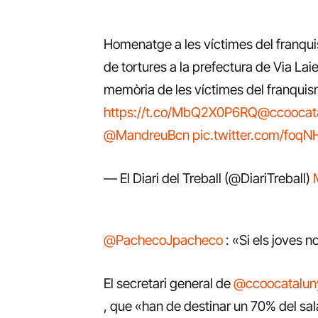
Homenatge a les víctimes del franq
de tortures a la prefectura de Via Laie
memòria de les víctimes del franquis
https://t.co/MbQ2X0P6RQ
@ccoocat
@MandreuBcn
pic.twitter.com/foq
— El Diari del Treball (@DiariTreball)
@PachecoJpacheco
: «Si els joves n
El secretari general de
@ccoocatalun
, que «han de destinar un 70% del sal