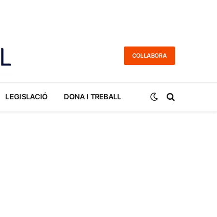
COL·LABORA
LEGISLACIÓ
DONA I TREBALL