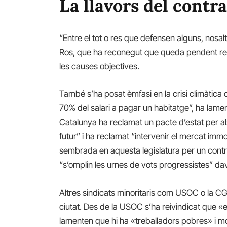
La llavors del contra
“Entre el tot o res que defensen alguns, nosalt
Ros, que ha reconegut que queda pendent re
les causes objectives.
També s’ha posat èmfasi en la crisi climàtica 
70% del salari a pagar un habitatge”, ha lam
Catalunya ha reclamat un pacte d’estat per als
futur” i ha reclamat “intervenir el mercat immobi
sembrada en aquesta legislatura per un contr
“s’omplin les urnes de vots progressistes” dav
Altres sindicats minoritaris com USOC o la CG
ciutat. Des de la USOC s’ha reivindicat que «e
lamenten que hi ha «treballadors pobres» i mo