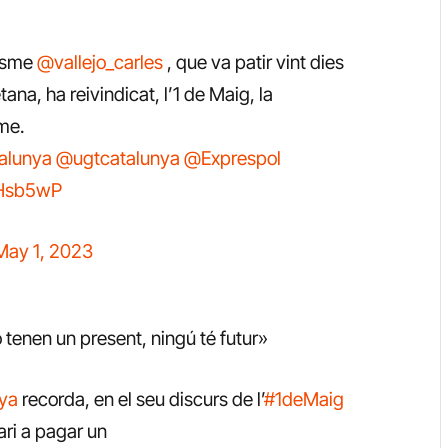
uisme
@vallejo_carles
, que va patir vint dies
tana, ha reivindicat, l’1 de Maig, la
me.
alunya
@ugtcatalunya
@Exprespol
NHsb5wP
May 1, 2023
o tenen un present, ningú té futur»
ya
recorda, en el seu discurs de l’
#1deMaig
ari a pagar un