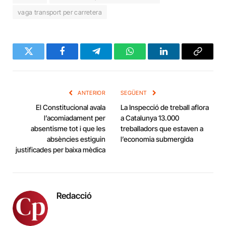
vaga transport per carretera
Twitter
Facebook
Telegram
WhatsApp
LinkedIn
Copy
Link
ANTERIOR
SEGÜENT
El Constitucional avala
La Inspecció de treball aflora
l’acomiadament per
a Catalunya 13.000
absentisme tot i que les
treballadors que estaven a
absències estiguin
l’economia submergida
justificades per baixa mèdica
Redacció