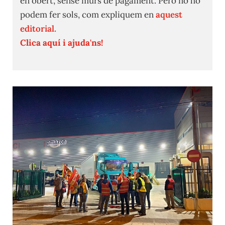
en obert, sense murs de pagament. Però no ho
podem fer sols, com expliquem en
aquest
editorial.
Clica aquí i ajuda'ns!