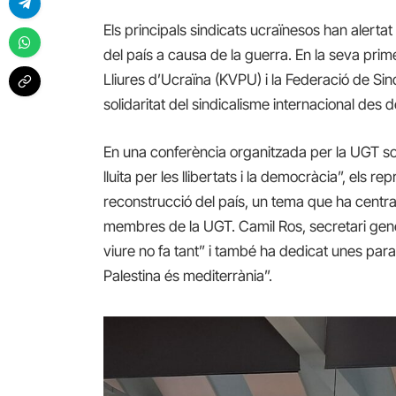
Els principals sindicats ucraïnesos han alertat 
del país a causa de la guerra. En la seva prim
Lliures d’Ucraïna (KVPU) i la Federació de Si
solidaritat del sindicalisme internacional des 
En una conferència organitzada per la UGT sot
lluita per les llibertats i la democràcia”, els r
reconstrucció del país, un tema que ha centr
membres de la UGT. Camil Ros, secretari gene
viure no fa tant” i també ha dedicat unes para
Palestina és mediterrània”.