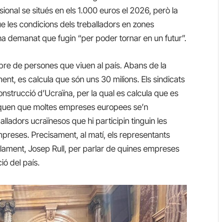
sional se situés en els 1.000 euros el 2026, però la
e les condicions dels treballadors en zones
 ha demanat que fugin “per poder tornar en un futur”.
re de persones que viuen al país. Abans de la
ment, es calcula que són uns 30 milions. Els sindicats
onstrucció d’Ucraïna, per la qual es calcula que es
aquen que moltes empreses europees se’n
alladors ucraïnesos que hi participin tinguin les
mpreses. Precisament, al matí, els representants
arlament, Josep Rull, per parlar de quines empreses
ió del país.