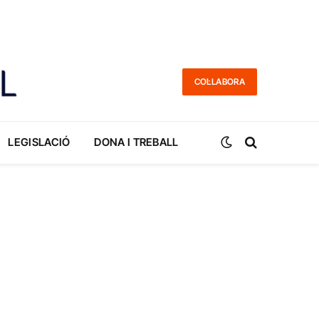
COL·LABORA
LEGISLACIÓ
DONA I TREBALL