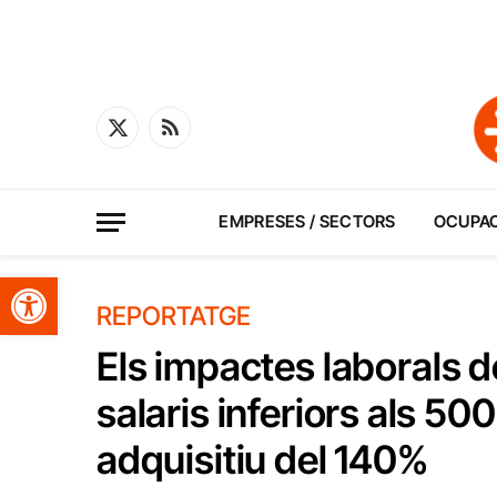
X
RSS
(Twitter)
EMPRESES / SECTORS
OCUPA
Obre la barra d'eines
REPORTATGE
Els impactes laborals d
salaris inferiors als 50
adquisitiu del 140%