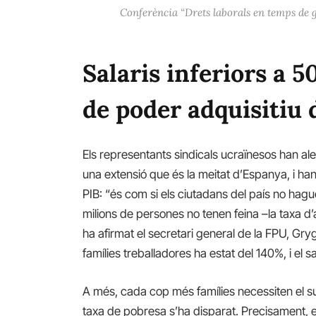
Conferència “Drets laborals en temps de gu
Salaris inferiors a 
de poder adquisitiu
Els representants sindicals ucraïnesos han aler
una extensió que és la meitat d’Espanya, i ha
PIB: “és com si els ciutadans del país no hagu
milions de persones no tenen feina –la taxa d’a
ha afirmat el secretari general de la FPU, Gry
famílies treballadores ha estat del 140%, i el sa
A més, cada cop més famílies necessiten el sup
taxa de pobresa s’ha disparat. Precisament, 