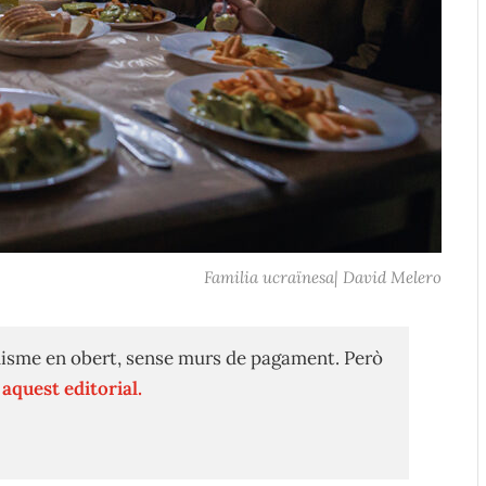
Familia ucraïnesa| David Melero
isme en obert, sense murs de pagament. Però
n
aquest editorial.