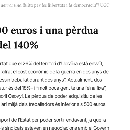
erra: una lluita per les llibertats i la democràcia”| UGT
500 euros i una pèrdua
 del 140%
tat que el 26% del territori d’Ucraïna està envaït,
n xifrat el cost econòmic de la guerra en dos anys de
essin treballat durant dos anys”. Actualment, dos
tur és del 18%– i “molt poca gent té una feina fixa”,
gorii Osovyi. La pèrdua de poder adquisitiu de les
lari mitjà dels treballadors és inferior als 500 euros.
ort de l’Estat per poder sortir endavant, ja que la
els sindicats estaven en negociacions amb el Govern