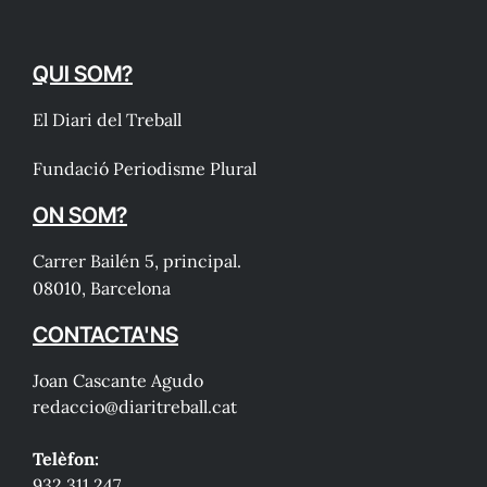
QUI SOM?
El Diari del Treball
Fundació Periodisme Plural
ON SOM?
Carrer Bailén 5, principal.
08010, Barcelona
CONTACTA'NS
Joan Cascante Agudo
redaccio@diaritreball.cat
Telèfon:
932 311 247