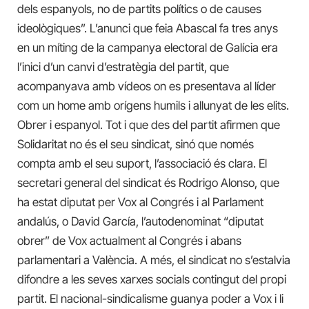
dels espanyols, no de partits polítics o de causes
ideològiques”. L’anunci que feia Abascal fa tres anys
en un míting de la campanya electoral de Galícia era
l’inici d’un canvi d’estratègia del partit, que
acompanyava amb vídeos on es presentava al líder
com un home amb orígens humils i allunyat de les elits.
Obrer i espanyol. Tot i que des del partit afirmen que
Solidaritat no és el seu sindicat, sinó que només
compta amb el seu suport, l’associació és clara. El
secretari general del sindicat és Rodrigo Alonso, que
ha estat diputat per Vox al Congrés i al Parlament
andalús, o David García, l’autodenominat “diputat
obrer” de Vox actualment al Congrés i abans
parlamentari a València. A més, el sindicat no s’estalvia
difondre a les seves xarxes socials contingut del propi
partit. El nacional-sindicalisme guanya poder a Vox i li