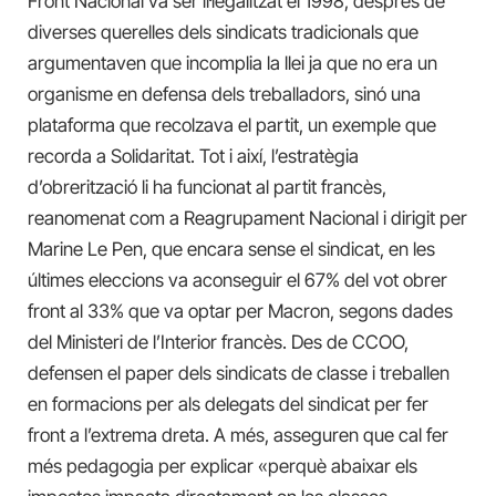
Front Nacional va ser il·legalitzat el 1998, després de
diverses querelles dels sindicats tradicionals que
argumentaven que incomplia la llei ja que no era un
organisme en defensa dels treballadors, sinó una
plataforma que recolzava el partit, un exemple que
recorda a Solidaritat. Tot i així, l’estratègia
d’obrerització li ha funcionat al partit francès,
reanomenat com a Reagrupament Nacional i dirigit per
Marine Le Pen, que encara sense el sindicat, en les
últimes eleccions va aconseguir el 67% del vot obrer
front al 33% que va optar per Macron, segons dades
del Ministeri de l’Interior francès. Des de CCOO,
defensen el paper dels sindicats de classe i treballen
en formacions per als delegats del sindicat per fer
front a l’extrema dreta. A més, asseguren que cal fer
més pedagogia per explicar «perquè abaixar els