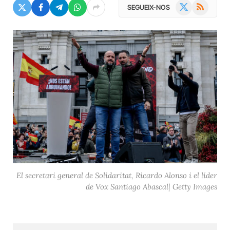
X
RSS
SEGUEIX-NOS
(Twitter)
El secretari general de Solidaritat, Ricardo Alonso i el líder
de Vox Santiago Abascal| Getty Images