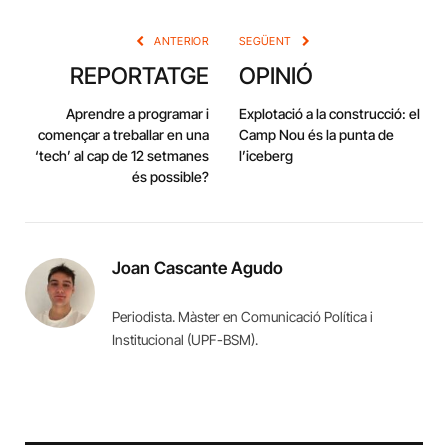
Link
ANTERIOR
SEGÜENT
REPORTATGE
OPINIÓ
Aprendre a programar i
Explotació a la construcció: el
començar a treballar en una
Camp Nou és la punta de
‘tech’ al cap de 12 setmanes
l’iceberg
és possible?
Joan Cascante Agudo
Periodista. Màster en Comunicació Política i
Institucional (UPF-BSM).