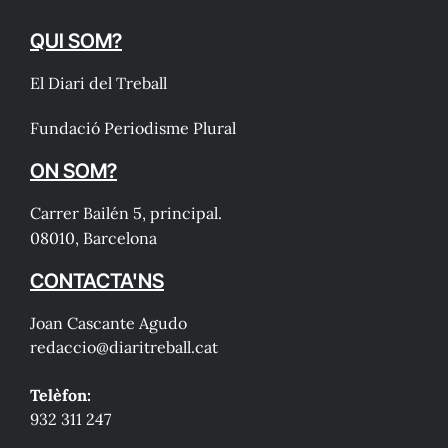
QUI SOM?
El Diari del Treball
Fundació Periodisme Plural
ON SOM?
Carrer Bailén 5, principal.
08010, Barcelona
CONTACTA'NS
Joan Cascante Agudo
redaccio@diaritreball.cat
Telèfon:
932 311 247