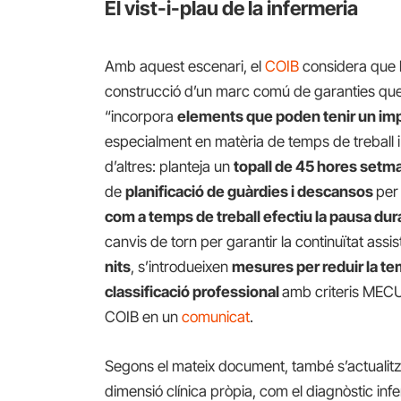
El vist-i-plau de la infermeria
Amb aquest escenari, el
COIB
considera que l
construcció d’un marc comú de garanties que
“incorpora
elements que poden tenir un impa
especialment en matèria de temps de treball i
d’altres: planteja un
topall de 45 hores setm
de
planificació de guàrdies i descansos
per
com a temps de treball efectiu la pausa dur
canvis de torn per garantir la continuïtat ass
nits
, s’introdueixen
mesures per reduir la te
classificació professional
amb criteris MECU
COIB en un
comunicat
.
Segons el mateix document, també s’actualitza 
dimensió clínica pròpia, com el diagnòstic infer