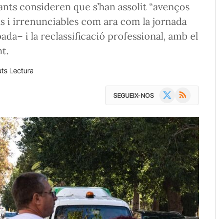
ants consideren que s’han assolit “avenços
s i irrenunciables com ara com la jornada
ipada– i la reclassificació professional, amb el
nt.
uts Lectura
X
RSS
SEGUEIX-NOS
(Twitter)