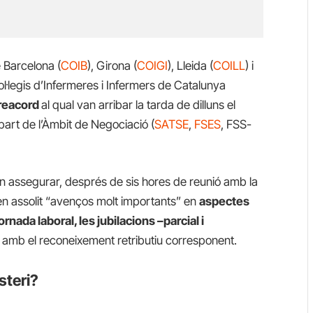
e Barcelona (
COIB
), Girona (
COIGI
), Lleida (
COILL
) i
Col·legis d’Infermeres i Infermers de Catalunya
preacord
al qual van arribar la tarda de dilluns el
 part de l’Àmbit de Negociació (
SATSE
,
FSES
, FSS-
an assegurar, després de sis hores de reunió amb la
en assolit “avenços molt importants” en
aspectes
rnada laboral, les jubilacions –parcial i
, amb el reconeixement retributiu corresponent.
steri?