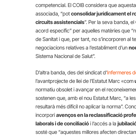
competencial. El COIB considera que aquesta lí
associada, “pot
consolidar jurídicament el r
circuits assistencials
”. Per la seva banda, e
acord específic” per aquelles matèries que “n
de Sanitat i que, per tant, no s’incorporen al t
negociacions relatives a l’establiment d’un
nou
Sistema Nacional de Salut”.
D’altra banda, des del sindicat d’
Infermeres d
l’avantprojecte de llei de l’Estatut Marc «com
normatiu obsolet i avançar en el reconeixement 
sostenen que, amb el nou Estatut Marc, “a le
resultarà més difícil no aplicar la norma”. Co
incorpori
avenços en la reclassificació prof
laborals i de conciliació
i l’accés a la
jubilaci
sosté que “aquestes millores afecten directame