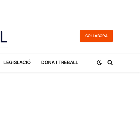
COL·LABORA
LEGISLACIÓ
DONA I TREBALL