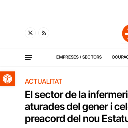
X
RSS
(Twitter)
EMPRESES / SECTORS
OCUPA
Obre la barra d'eines
ACTUALITAT
El sector de la inferme
aturades del gener i ce
preacord del nou Estat