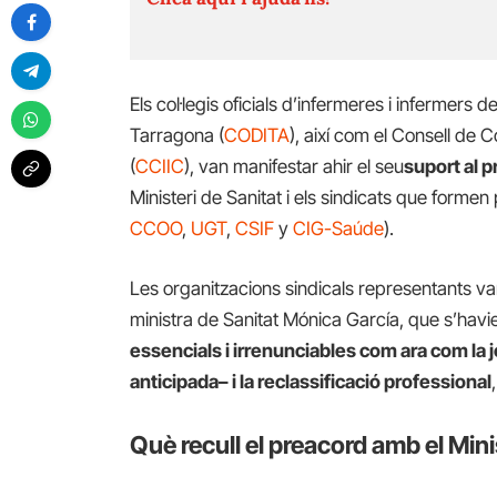
Els col·legis oficials d’infermeres i infermers d
Tarragona (
CODITA
), així com el Consell de 
(
CCIIC
), van manifestar ahir el seu
suport al 
Ministeri de Sanitat i els sindicats que formen
CCOO
,
UGT
,
CSIF
y
CIG-Saúde
).
Les organitzacions sindicals representants v
ministra de Sanitat Mónica García, que s’havi
essencials i irrenunciables com ara com la jo
anticipada– i la reclassificació professional
Què recull el preacord amb el Mini