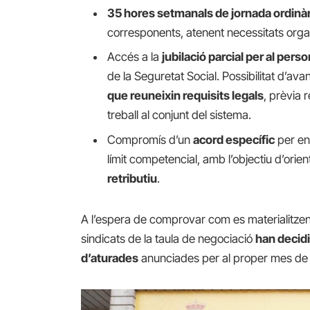
35 hores setmanals de jornada ordinàr
corresponents, atenent necessitats organi
Accés a la
jubilació parcial per al pers
de la Seguretat Social. Possibilitat d’av
que reuneixin requisits legals
, prèvia 
treball al conjunt del sistema.
Compromís d’un
acord específic
per enc
límit competencial, amb l’objectiu d’orie
retributiu
.
A l’espera de comprovar com es materialitzen 
sindicats de la taula de negociació
han decidi
d’aturades
anunciades per al proper mes de