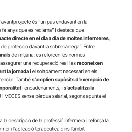
’avantprojecte és “un pas endavant en la
 fa anys que es reclama” i destaca que
cte directe en el dia a dia de moltes infermeres
,
 de protecció davant la sobrecàrrega”. Entre
anals
de mitjana, es reforcen les normes
 assegurar una recuperació real i es
reconeixen
ant la jornada
i el solapament necessari en els
istencial. També
s’amplien supòsits d’exempció de
mporalitat
i encadenaments, i
s’actualitza la
 i MECES sense pèrdua salarial, segons apunta el
la descripció de la professió infermera i reforça la
mer i l’aplicació terapèutica dins l’àmbit