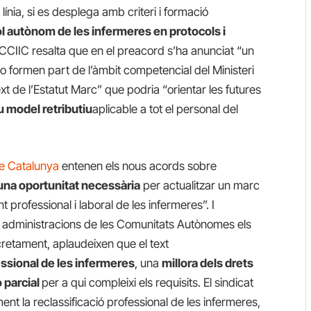
nia, si es desplega amb criteri i formació
ol autònom de les infermeres en protocols i
l CCIIC resalta que en el preacord s’ha anunciat “un
o formen part de l’àmbit competencial del Ministeri
ext de l’Estatut Marc” que podria “orientar les futures
 model retributiu
aplicable a tot el personal del
e Catalunya
entenen els nous acords sobre
una oportunitat necessària
per actualitzar un marc
professional i laboral de les infermeres”. I
s administracions de les Comunitats Autònomes els
ncretament, aplaudeixen que el text
essional de les infermeres
, una
millora dels drets
ó parcial
per a qui compleixi els requisits. El sindicat
nt la reclassificació professional de les infermeres,