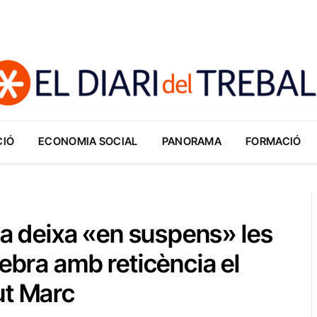
CIÓ
ECONOMIA SOCIAL
PANORAMA
FORMACIÓ
ria deixa «en suspens» les
lebra amb reticència el
ut Marc