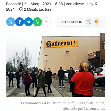
Redacció
21 - Març - 2020 · 16:38
Actualitzat:
Juny 12,
2024
2 Minuts Lectura
X
RSS
SEGUEIX-NOS
(Twitter)
Treballadores a l'entrada de la fàbrica Continental,
afectada pel Coronavirus