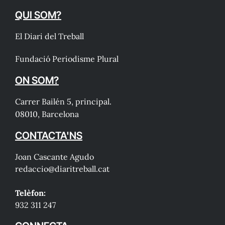
QUI SOM?
El Diari del Treball
Fundació Periodisme Plural
ON SOM?
Carrer Bailén 5, principal.
08010, Barcelona
CONTACTA'NS
Joan Cascante Agudo
redaccio@diaritreball.cat
Telèfon:
932 311 247