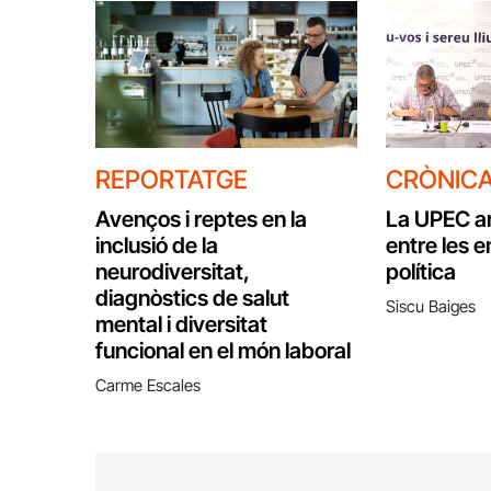
REPORTATGE
CRÒNIC
Avenços i reptes en la
La UPEC ana
inclusió de la
entre les e
neurodiversitat,
política
diagnòstics de salut
Siscu Baiges
mental i diversitat
funcional en el món laboral
Carme Escales