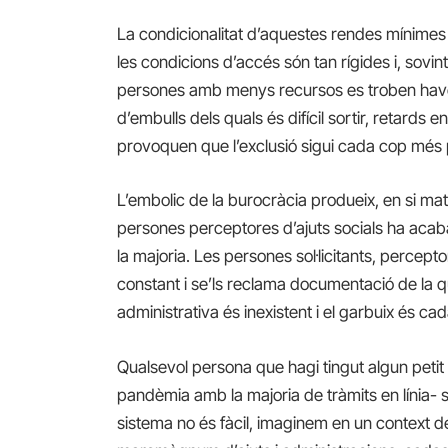
La condicionalitat d’aquestes rendes mínimes
les condicions d’accés són tan rígides i, sovin
persones amb menys recursos es troben havent 
d’embulls dels quals és difícil sortir, retards 
provoquen que l’exclusió sigui cada cop més
L’embolic de la burocràcia produeix, en si mat
persones perceptores d’ajuts socials ha acabat
la majoria. Les persones sol·licitants, percept
constant i se’ls reclama documentació de la que
administrativa és inexistent i el garbuix és c
Qualsevol persona que hagi tingut algun peti
pandèmia amb la majoria de tràmits en línia-
sistema no és fàcil, imaginem en un context de