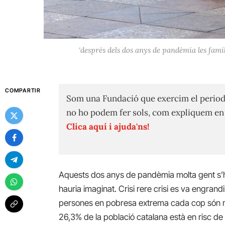
‘després dels dos anys de pandèmia les famí
COMPARTIR
Som una Fundació que exercim el period
no ho podem fer sols, com expliquem e
Clica aquí i ajuda'ns!
Aquests dos anys de pandèmia molta gent s’ha
hauria imaginat. Crisi rere crisi es va engrandi
persones en pobresa extrema cada cop són m
26,3% de la població catalana està en risc de 