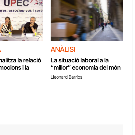
A
ANÀLISI
litza la relació
La situació laboral a la
mocions i la
“millor” economia del món
Lleonard Barrios