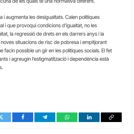
una de les quals té una normativa diferent.
 i augmenta les desigualtats. Calen polítiques
l i que provoqui condicions d’igualtat, no les
at, la regressió de drets en els darrers anys i la
 noves situacions de risc de pobresa i empitjorant
e facin possible un gir en les polítiques socials. El fet
nts i agreugin l’estigmatització i dependència està
s.
Twitter
Facebook
Telegram
WhatsApp
LinkedIn
Copy
Link