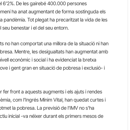
 del 6’2%. De les gairebé 400.000 persones
 femení ha anat augmentant de forma sostinguda els
 la pandèmia. Tot plegat ha precaritzat la vida de les
 seu benestar i el del seu entorn.
ats no han comportat una millora de la situació ni han
 pobresa. Mentre, les desigualtats han augmentat amb
nivell econòmic i social i ha evidenciat la bretxa
jove i gent gran en situació de pobresa i exclusió- i
r fer front a aquests augments i els ajuts i rendes
dèmia, com l’Ingrés Mínim Vital, han quedat curtes i
otmet la pobresa. La previsió de l’IMV no s’ha
tiu inicial -va néixer durant els primers mesos de