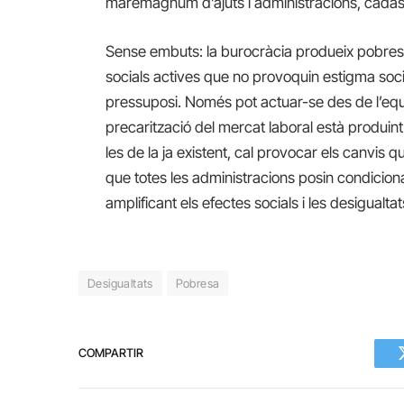
maremàgnum d’ajuts i administracions, cadasc
Sense embuts: la burocràcia produeix pobresa
socials actives que no provoquin estigma socia
pressuposi. Només pot actuar-se des de l’equit
precarització del mercat laboral està produint
les de la ja existent, cal provocar els canvis qu
que totes les administracions posin condiciona
amplificant els efectes socials i les desigualtat
Desigualtats
Pobresa
COMPARTIR