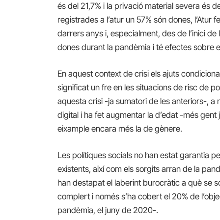
és del 21,7% i la privació material severa és
registrades a l’atur un 57% són dones, l’Atur
darrers anys i, especialment, des de l’inici de
dones durant la pandèmia i té efectes sobre el
En aquest context de crisi els ajuts condicion
significat un fre en les situacions de risc de
aquesta crisi -ja sumatori de les anteriors-, a 
digital i ha fet augmentar la d’edat -més gent 
eixample encara més la de gènere.
Les polítiques socials no han estat garantia pe
existents, així com els sorgits arran de la pan
han destapat el laberint burocràtic a què se s
complert i només s’ha cobert el 20% de l’objec
pandèmia, el juny de 2020-.