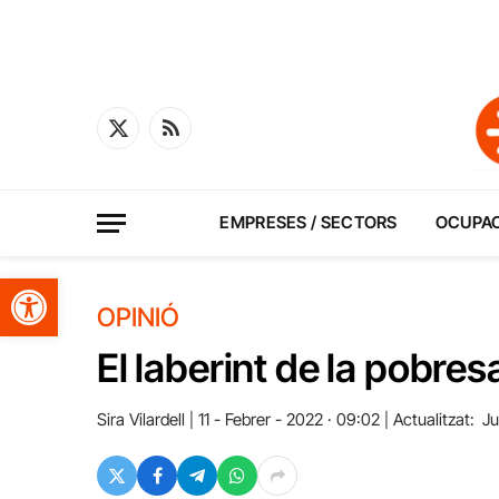
X
RSS
(Twitter)
EMPRESES / SECTORS
OCUPA
Obre la barra d'eines
OPINIÓ
El laberint de la pobres
Sira Vilardell
11 - Febrer - 2022 · 09:02
Actualitzat:
Ju