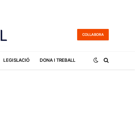
COL·LABORA
LEGISLACIÓ
DONA I TREBALL