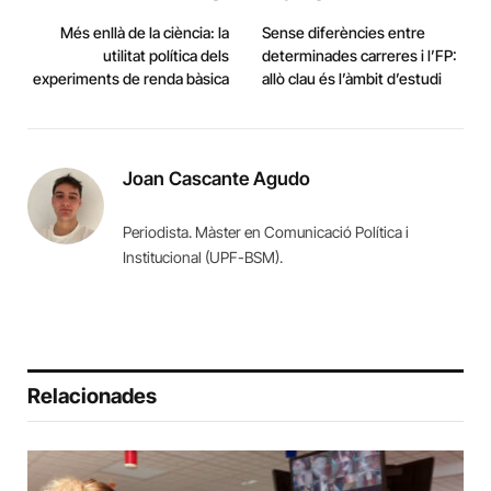
Més enllà de la ciència: la
Sense diferències entre
utilitat política dels
determinades carreres i l’FP:
experiments de renda bàsica
allò clau és l’àmbit d’estudi
Joan Cascante Agudo
Periodista. Màster en Comunicació Política i
Institucional (UPF-BSM).
Relacionades