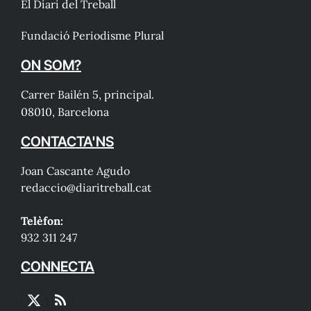
El Diari del Treball
Fundació Periodisme Plural
ON SOM?
Carrer Bailén 5, principal.
08010, Barcelona
CONTACTA'NS
Joan Cascante Agudo
redaccio@diaritreball.cat
Telèfon:
932 311 247
CONNECTA
X
RSS