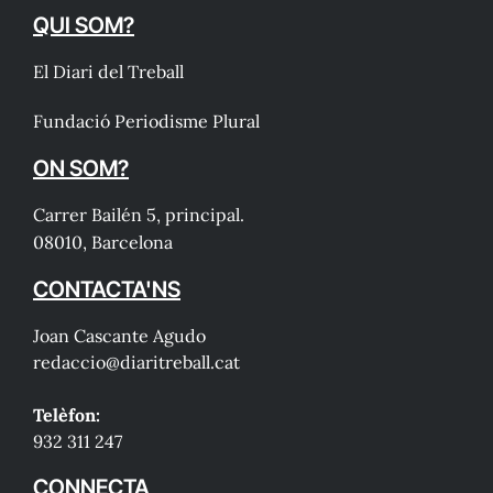
QUI SOM?
El Diari del Treball
Fundació Periodisme Plural
ON SOM?
Carrer Bailén 5, principal.
08010, Barcelona
CONTACTA'NS
Joan Cascante Agudo
redaccio@diaritreball.cat
Telèfon:
932 311 247
CONNECTA