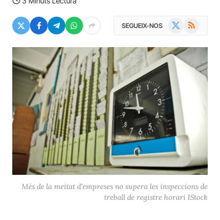
3 Minuts Lectura
X
RSS
SEGUEIX-NOS
(Twitter)
Més de la meitat d'empreses no supera les inspeccions de
treball de registre horari IStock