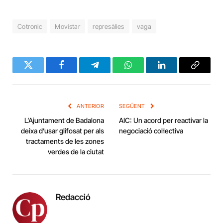
Cotronic
Movistar
represàlies
vaga
Twitter
Facebook
Telegram
WhatsApp
LinkedIn
Copy
Link
ANTERIOR
SEGÜENT
L’Ajuntament de Badalona
AIC: Un acord per reactivar la
deixa d’usar glifosat per als
negociació col·lectiva
tractaments de les zones
verdes de la ciutat
Redacció