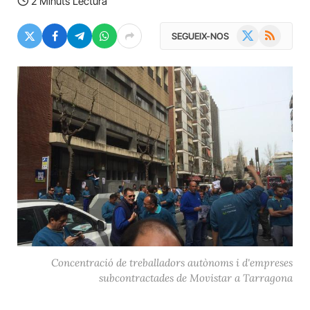
2 Minuts Lectura
X
RSS
SEGUEIX-NOS
(Twitter)
Concentració de treballadors autònoms i d'empreses
subcontractades de Movistar a Tarragona