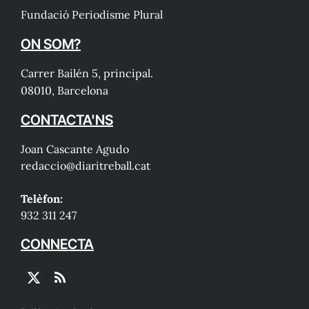
Fundació Periodisme Plural
ON SOM?
Carrer Bailén 5, principal.
08010, Barcelona
CONTACTA'NS
Joan Cascante Agudo
redaccio@diaritreball.cat
Telèfon:
932 311 247
CONNECTA
X
RSS
(Twitter)