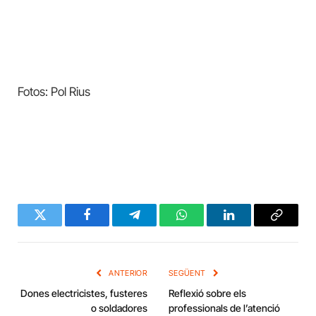
Fotos: Pol Rius
Twitter
Facebook
Telegram
WhatsApp
LinkedIn
Copy
Link
ANTERIOR
SEGÜENT
Dones electricistes, fusteres
Reflexió sobre els
o soldadores
professionals de l’atenció