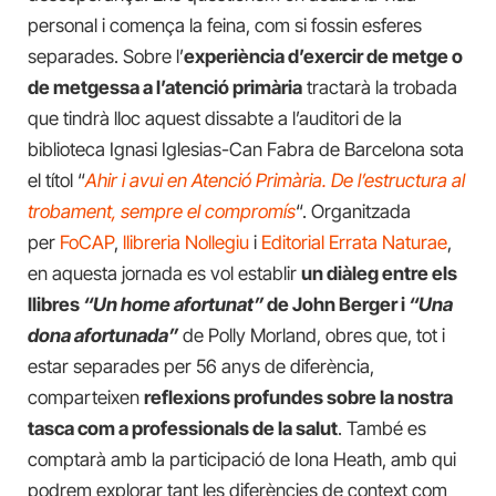
personal i comença la feina, com si fossin esferes
separades. Sobre l’
experiència d’exercir de metge o
de metgessa a l’atenció primària
tractarà la trobada
que tindrà lloc aquest dissabte a l’auditori de la
biblioteca Ignasi Iglesias-Can Fabra de Barcelona sota
el títol “
Ahir i avui en Atenció Primària. De l’estructura al
trobament, sempre el compromís
“. Organitzada
per
FoCAP
,
llibreria Nollegiu
i
Editorial Errata Naturae
,
en aquesta jornada es vol establir
un diàleg entre els
llibres
“Un home afortunat”
de John Berger i
“Una
dona afortunada”
de Polly Morland, obres que, tot i
estar separades per 56 anys de diferència,
comparteixen
reflexions profundes sobre la nostra
tasca com a professionals de la salut
. També es
comptarà amb la participació de Iona Heath, amb qui
podrem explorar tant les diferències de context com