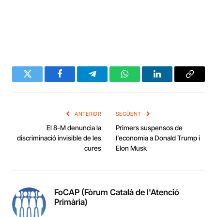
Twitter
Facebook
Telegram
WhatsApp
LinkedIn
Copy
Link
ANTERIOR
SEGÜENT
El 8-M denuncia la
Primers suspensos de
discriminació invisible de les
l’economia a Donald Trump i
cures
Elon Musk
FoCAP (Fòrum Català de l'Atenció
Primària)