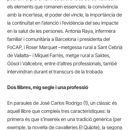
els elements que romanen essencials: la convivència
amb la incertesa, el poder del vincle, la importància de
la continuïtat en l’atenció i l’evidència del seu impacte
en la salut de les persones. Antonia Raya, infermera
familiar i comunitària a Barcelona i presidenta del
FoCAP, i Roser Marquet –metgessa rural a Sant Cebrià
de Vallalta– i Miquel Farrés, metge rural a Saldes,
Gòsol i Vallcebre, entre d’altres professionals, també
intervindran durant el transcurs de la trobada
Dos llibres, mig segle i una professió
En paraules de José Carlos Rodrigo (1), un clàssic és
aquell llibre que compleix tres característiques: la
primera és que s’insereix en una tradició genèrica (per
exemple, la novel·la de cavalleries El Quijote), la segona