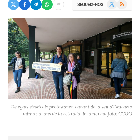
X
RSS
SEGUEIX-NOS
(Twitter)
Delegats sindicals protestaven davant de la seu d'Educació
minuts abans de la retirada de la norma foto: CCOO