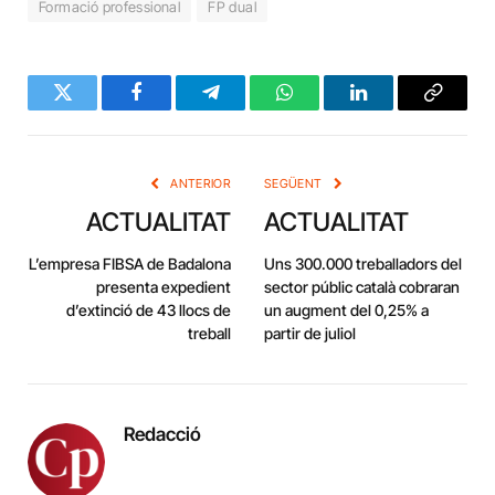
Formació professional
FP dual
Twitter
Facebook
Telegram
WhatsApp
LinkedIn
Copy
Link
ANTERIOR
SEGÜENT
ACTUALITAT
ACTUALITAT
L’empresa FIBSA de Badalona
Uns 300.000 treballadors del
presenta expedient
sector públic català cobraran
d’extinció de 43 llocs de
un augment del 0,25% a
treball
partir de juliol
Redacció