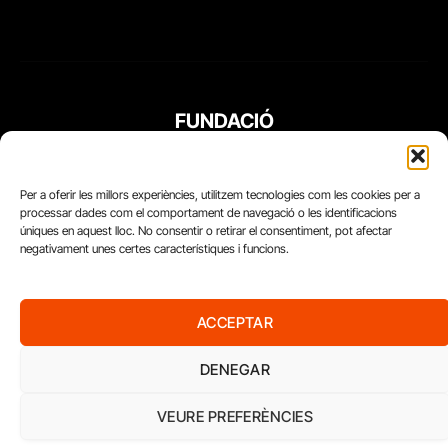
FUNDACIÓ
PERIODISME
PLURAL
Per a oferir les millors experiències, utilitzem tecnologies com les cookies per a
processar dades com el comportament de navegació o les identificacions
úniques en aquest lloc. No consentir o retirar el consentiment, pot afectar
negativament unes certes característiques i funcions.
ACCEPTAR
DENEGAR
VEURE PREFERÈNCIES
Diari del Treball, 2026