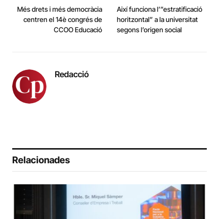
Més drets i més democràcia
Així funciona l’”estratificació
centren el 14è congrés de
horitzontal” a la universitat
CCOO Educació
segons l’origen social
Redacció
Relacionades