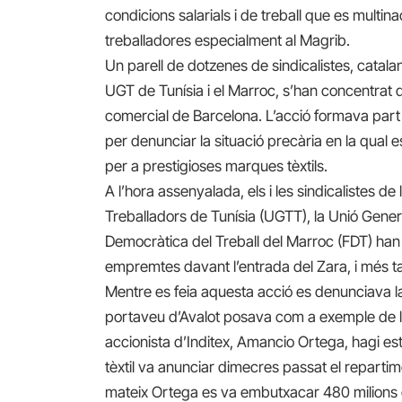
condicions salarials i de treball que es multin
treballadores especialment al Magrib.
Un parell de dotzenes de sindicalistes, cata
UGT de Tunísia i el Marroc, s’han concentrat 
comercial de Barcelona. L’acció formava pa
per denunciar la situació precària en la qual 
per a prestigioses marques tèxtils.
A l’hora assenyalada, els i les sindicalistes d
Treballadors de Tunísia (UGTT), la Unió Gener
Democràtica del Treball del Marroc (FDT) han 
empremtes davant l’entrada del Zara, i més ta
Mentre es feia aquesta acció es denunciava la 
portaveu d’Avalot posava com a exemple de la
accionista d’Inditex, Amancio Ortega, hagi es
tèxtil va anunciar dimecres passat el repartime
mateix Ortega es va embutxacar 480 milions co