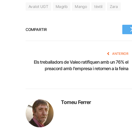
Avalot UGT
Magrib
Mango
tèxtil
Zara
COMPARTIR
ANTERIOR
Els treballadors de Valeo ratifiquen amb un 76% el
preacord amb l’empresa i retornen a la feina
Tomeu Ferrer