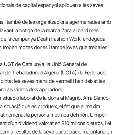
acionals de capital espanyol apliquen a les seves
lans i també de les organitzacions agermanades amb
davant la botiga de la marca Zara al barri més
rt de la campanya Death Fashion Work, endegada
es troben moltes dones i també joves que treballen
e la UGT de Catalunya, la Unió General de
al de Treballadors d’Algèria (UGTA) i la Federació
pintat les seves mans de vermell i han deixat les
rd als vidres dels aparadors.
situació laboral de la dona al Magrib. Afra Blanco,
 situació que es produeix, el fet que el màxim
tat nomenat la persona més rica del món. L’imperi
nt d’un dividend valorat en 810 milions d’euros, i el
m a resultat de la seva participació majoritària en