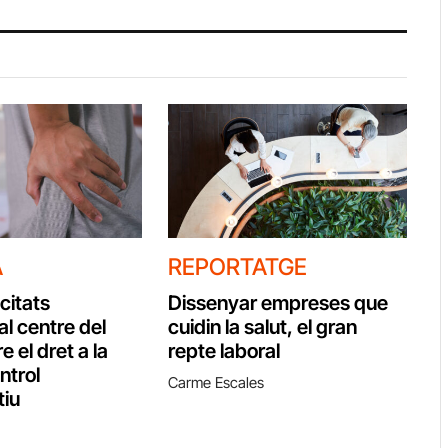
A
REPORTATGE
citats
Dissenyar empreses que
al centre del
cuidin la salut, el gran
e el dret a la
repte laboral
ontrol
Carme Escales
tiu