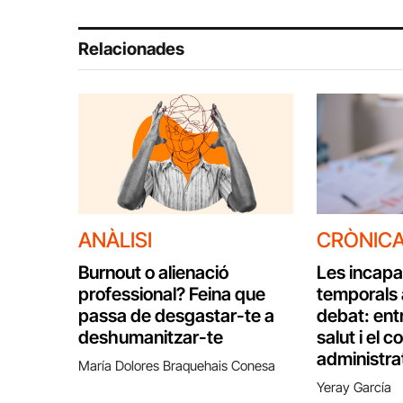
Relacionades
ANÀLISI
CRÒNIC
Burnout o alienació
Les incapa
professional? Feina que
temporals 
passa de desgastar-te a
debat: entr
deshumanitzar-te
salut i el c
administra
María Dolores Braquehais Conesa
Yeray García