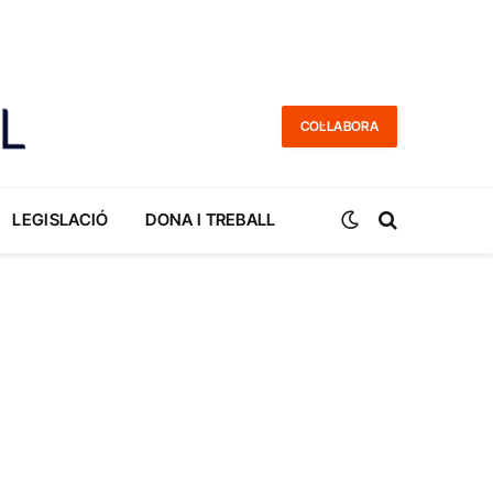
COL·LABORA
LEGISLACIÓ
DONA I TREBALL