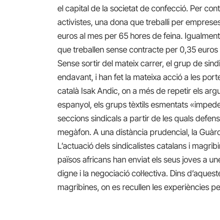
el capital de la societat de confecció. Per co
activistes, una dona que treballi per emprese
euros al mes per 65 hores de feina. Igualment,
que treballen sense contracte per 0,35 euros 
Sense sortir del mateix carrer, el grup de sin
endavant, i han fet la mateixa acció a les por
català Isak Andic, on a més de repetir els arg
espanyol, els grups tèxtils esmentats «impedei
seccions sindicals a partir de les quals defens
megàfon. A una distància prudencial, la Guàr
L’actuació dels sindicalistes catalans i magribi
països africans han enviat els seus joves a un
digne i la negociació col·lectiva. Dins d’aqueste
magribines, on es recullen les experiències pe