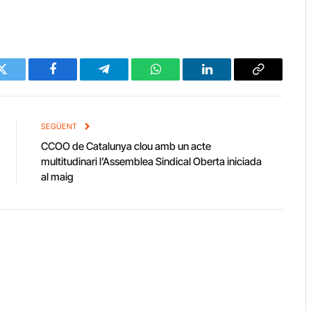
Twitter
Facebook
Telegram
WhatsApp
LinkedIn
Copy
Link
SEGÜENT
CCOO de Catalunya clou amb un acte
multitudinari l’Assemblea Sindical Oberta iniciada
al maig