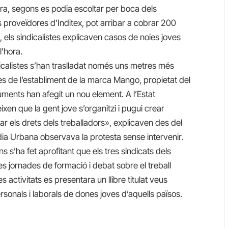
ntra, segons es podia escoltar per boca dels
s proveïdores d’Inditex, pot arribar a cobrar 200
 els sindicalistes explicaven casos de noies joves
l’hora.
dicalistes s’han traslladat només uns metres més
tes de l’establiment de la marca Mango, propietat del
uments han afegit un nou element. A l’Estat
xen que la gent jove s’organitzi i pugui crear
ar els drets dels treballadors», explicaven des del
dia Urbana observava la protesta sense intervenir.
ns s’ha fet aprofitant que els tres sindicats dels
es jornades de formació i debat sobre el treball
s activitats es presentara un llibre titulat veus
rsonals i laborals de dones joves d’aquells països.