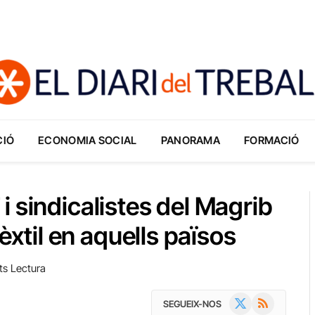
CIÓ
ECONOMIA SOCIAL
PANORAMA
FORMACIÓ
 sindicalistes del Magrib
tèxtil en aquells països
ts Lectura
X
RSS
SEGUEIX-NOS
(Twitter)