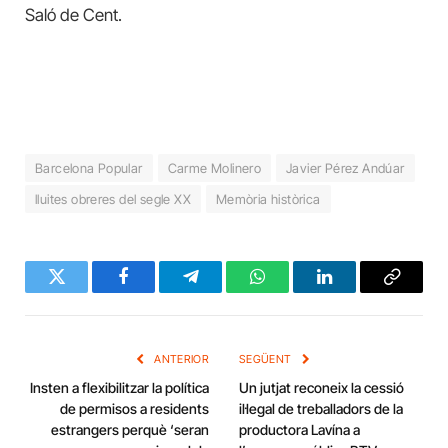
Saló de Cent.
Barcelona Popular
Carme Molinero
Javier Pérez Andúar
lluites obreres del segle XX
Memòria històrica
Twitter
Facebook
Telegram
WhatsApp
LinkedIn
Copy
Link
ANTERIOR
SEGÜENT
Insten a flexibilitzar la política
Un jutjat reconeix la cessió
de permisos a residents
il·legal de treballadors de la
estrangers perquè ‘seran
productora Lavína a