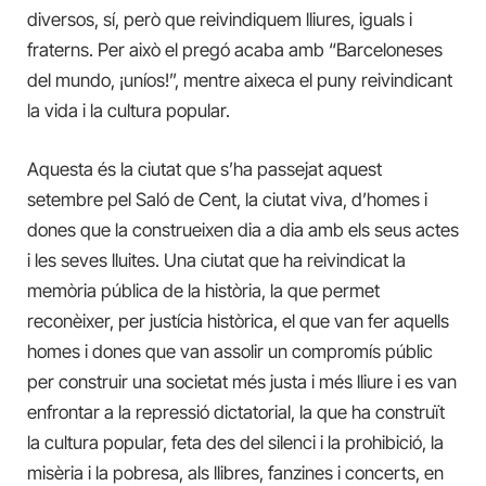
diversos, sí, però que reivindiquem lliures, iguals i
fraterns. Per això el pregó acaba amb “Barceloneses
del mundo, ¡uníos!”, mentre aixeca el puny reivindicant
la vida i la cultura popular.
Aquesta és la ciutat que s’ha passejat aquest
setembre pel Saló de Cent, la ciutat viva, d’homes i
dones que la construeixen dia a dia amb els seus actes
i les seves lluites. Una ciutat que ha reivindicat la
memòria pública de la història, la que permet
reconèixer, per justícia històrica, el que van fer aquells
homes i dones que van assolir un compromís públic
per construir una societat més justa i més lliure i es van
enfrontar a la repressió dictatorial, la que ha construït
la cultura popular, feta des del silenci i la prohibició, la
misèria i la pobresa, als llibres, fanzines i concerts, en