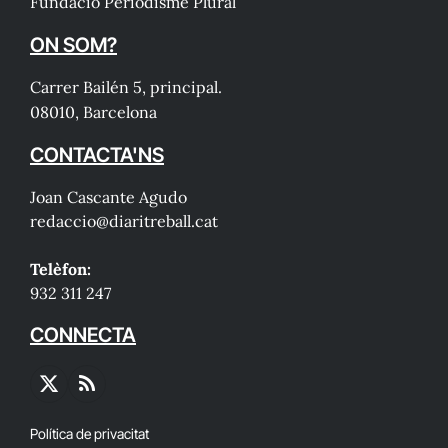
Fundació Periodisme Plural
ON SOM?
Carrer Bailén 5, principal.
08010, Barcelona
CONTACTA'NS
Joan Cascante Agudo
redaccio@diaritreball.cat
Telèfon:
932 311 247
CONNECTA
X
RSS
(Twitter)
Política de privacitat