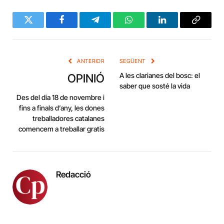
Twitter
Facebook
Telegram
WhatsApp
LinkedIn
Copy
Link
ANTERIOR
SEGÜENT
A les clarianes del bosc: el
OPINIÓ
saber que sosté la vida
Des del dia 18 de novembre i
fins a finals d’any, les dones
treballadores catalanes
comencem a treballar gratis
Redacció