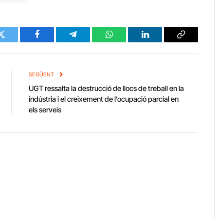
Twitter
Facebook
Telegram
WhatsApp
LinkedIn
Copy
Link
SEGÜENT
UGT ressalta la destrucció de llocs de treball en la
indústria i el creixement de l’ocupació parcial en
els serveis