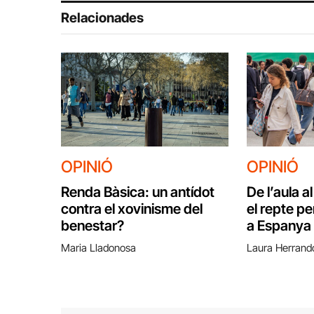
Relacionades
OPINIÓ
OPINIÓ
Renda Bàsica: un antídot
De l’aula a
contra el xovinisme del
el repte p
benestar?
a Espanya
Maria Lladonosa
Laura Herrand