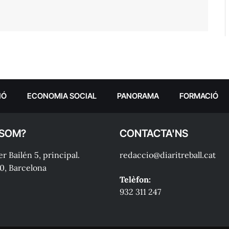
IÓ
ECONOMIA SOCIAL
PANORAMA
FORMACIÓ
 SOM?
CONTACTA'NS
r Bailén 5, principal.
redaccio@diaritreball.cat
0, Barcelona
Telèfon:
932 311 247