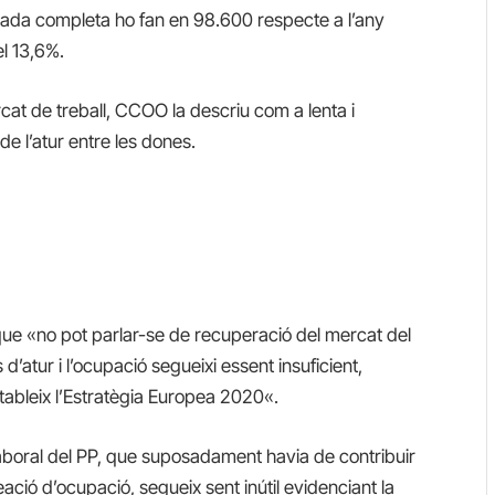
ornada completa ho fan en 98.600 respecte
a
l’any
el
13,6%.
cat de treball, CCOO la descriu com a lenta i
de l’atur entre les dones.
que «
no pot parlar-se de recuperació del mercat del
 d’atur i l’ocupació segueixi essent insuficient,
estableix l’Estratègia Europea 2020
«
.
aboral del PP, que suposadament havia de contribuir
eació d’ocupació, segueix sent inútil evidenciant la