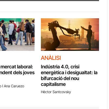
ANÀLISI
l mercat laboral:
Indústria 4.0, crisi
endent dels joves
energètica i desigualtat: la
bifurcació del nou
capitalisme
o I Ana Caruezo
Héctor Santcovsky