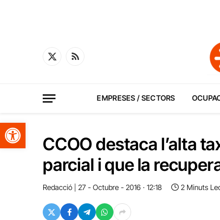
X
RSS
(Twitter)
EMPRESES / SECTORS
OCUPA
Obre la barra d'eines
CCOO destaca l’alta tax
parcial i que la recupera
Redacció
27 - Octubre - 2016 · 12:18
2 Minuts Le