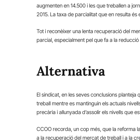
augmenten en 14.500 i les que treballen a j
2015. La taxa de parcialitat
que en
resulta é
s 
Tot i reconèixer una lenta recuperació del mer
pa
rc
ial, especialment pel que fa a la reducció 
Alternativa
El sindicat, en les seves conclusions planteja 
treball mentre es mantinguin els actuals nivells
precària i allunyada d’assolir els nivells que 
CCOO recorda, un cop més, que la r
eforma
l
a la recuperació del mercat de treball i a la cr