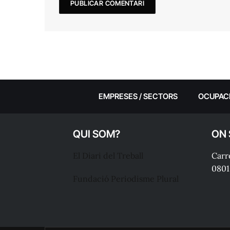
EMPRESES / SECTORS
OCUPAC
QUI SOM?
ON
El Diari del Treball
Carre
0801
Fundació Periodisme Plural