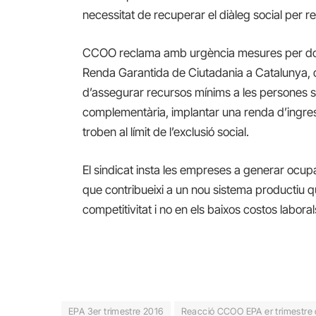
necessitat de recuperar el diàleg social per re
CCOO reclama amb urgència mesures per donar
Renda Garantida de Ciutadania a Catalunya, 
d’assegurar recursos mínims a les persones 
complementària, implantar una renda d’ingre
troben al límit de l’exclusió social.
El sindicat insta les empreses a generar ocupa
que contribueixi a un nou sistema productiu que 
competitivitat i no en els baixos costos laboral
EPA 3er trimestre 2016
Reacció CCOO EPA er trimestre