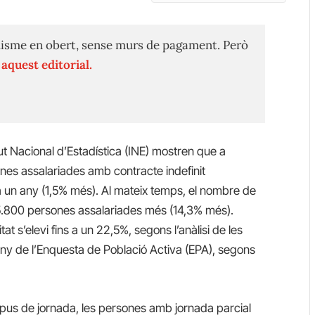
isme en obert, sense murs de pagament. Però
n
aquest editorial.
tut Nacional d’Estadística (INE) mostren que a
nes assalariades amb contracte indefinit
 un any (1,5% més).
Al mateix temps, el nombre de
5.800 persones assalariades més (14,3% més).
t s’elevi fins a un 22,5%, segons l’anàlisi de les
any de l’Enquesta de Població Activa (EPA), segons
ipus de jornada, les persones amb jornada parcial