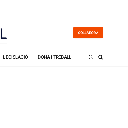
COL·LABORA
LEGISLACIÓ
DONA I TREBALL