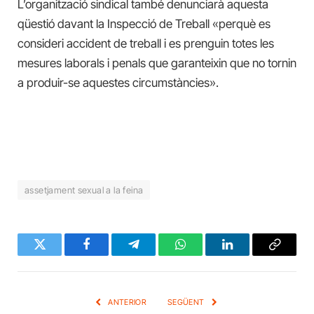
L’organització sindical també denunciarà aquesta
qüestió davant la Inspecció de Treball «perquè es
consideri accident de treball i es prenguin totes les
mesures laborals i penals que garanteixin que no tornin
a produir-se aquestes circumstàncies».
assetjament sexual a la feina
Twitter
Facebook
Telegram
WhatsApp
LinkedIn
Copy
Link
ANTERIOR
SEGÜENT