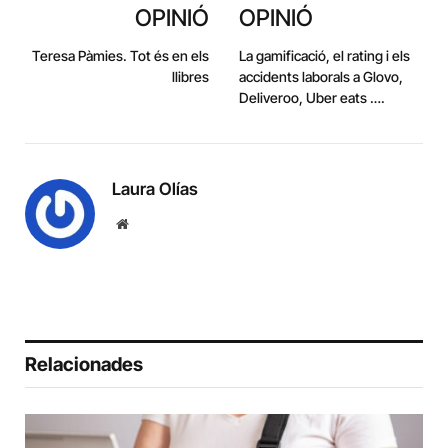
OPINIÓ
OPINIÓ
Teresa Pàmies. Tot és en els
La gamificació, el rating i els
llibres
accidents laborals a Glovo,
Deliveroo, Uber eats ….
Laura Olías
Website
Relacionades