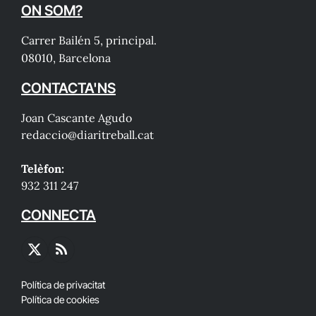
ON SOM?
Carrer Bailén 5, principal.
08010, Barcelona
CONTACTA'NS
Joan Cascante Agudo
redaccio@diaritreball.cat
Telèfon:
932 311 247
CONNECTA
X
RSS
(Twitter)
Política de privacitat
Política de cookies