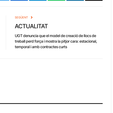
Twitter
Facebook
Telegram
WhatsApp
LinkedIn
Copy
Link
SEGÜENT
ACTUALITAT
UGT denuncia que el model de creació de llocs de
treball perd força i mostra la pitjor cara: estacional,
temporal i amb contractes curts