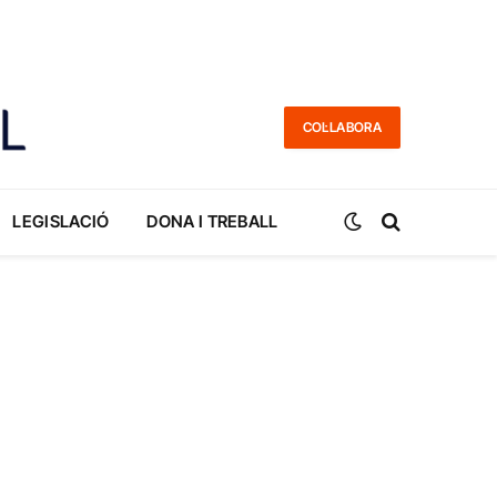
COL·LABORA
LEGISLACIÓ
DONA I TREBALL