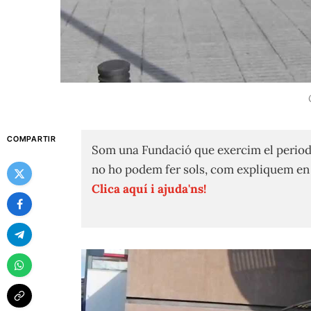
COMPARTIR
Som una Fundació que exercim el period
no ho podem fer sols, com expliquem e
Clica aquí i ajuda'ns!