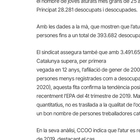
el nombre de joves aturats més grans de 25 a
Principat 28.281 desocupats i desocupades.
Amb les dades a la mà, que mostren que l’at
persones fins a un total de 393.682 desocupa
El sindicat assegura també que amb 3.491.650 
Catalunya supera, per primera
vegada en 12 anys, l’afiliació de gener de 20
persones menys registrades com a desocupa
2020), aquesta fita confirma la tendència pos
recentment l’EPA del 4t trimestre de 2019. 
quantitatius, no es trasllada a la qualitat de l
un bon nombre de persones treballadores cat
En la seva anàlisi, CCOO indica que l’atur es r
de 2019, destacant el cas