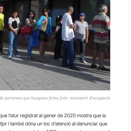
de persones que busquen feina foto: ministeri d’ocupació
e l’atur registrat al gener de 2020 mostra que la
pitjor i també dóna un toc d’atenció al denunciar que