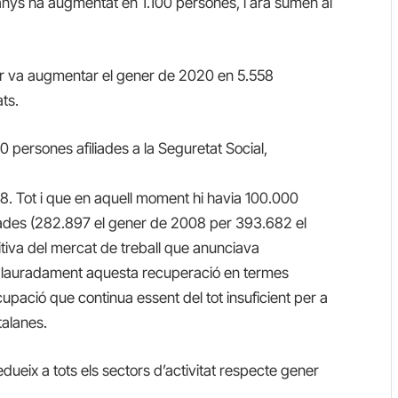
nys ha augmentat en 1.100 persones, i ara sumen al
ur va augmentar el gener de 2020 en 5.558
ts.
persones afiliades a la Seguretat Social,
08. Tot i que en aquell moment hi havia 100.000
des (282.897 el gener de 2008 per 393.682 el
itiva del mercat de treball que anunciava
Malauradament aquesta recuperació en termes
’ocupació que continua essent del tot insuficient per a
alanes.
edueix a tots els sectors d’activitat respecte gener