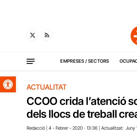
X
RSS
(Twitter)
EMPRESES / SECTORS
OCUPA
Obre la barra d'eines
ACTUALITAT
CCOO crida l’atenció so
dels llocs de treball cr
Redacció
4 - Febrer - 2020 · 13:36
Actualitzat:
Juny 