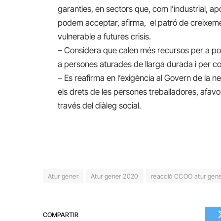
garanties, en sectors que, com l’industrial, ap
podem acceptar, afirma, el patró de creixemen
vulnerable a futures crisis.
– Considera que calen més recursos per a po
a persones aturades de llarga durada i per co
– Es reafirma en l’exigència al Govern de la n
els drets de les persones treballadores, afavori
través del diàleg social.
Atur gener
Atur gener 2020
reacció CCOO atur gen
COMPARTIR