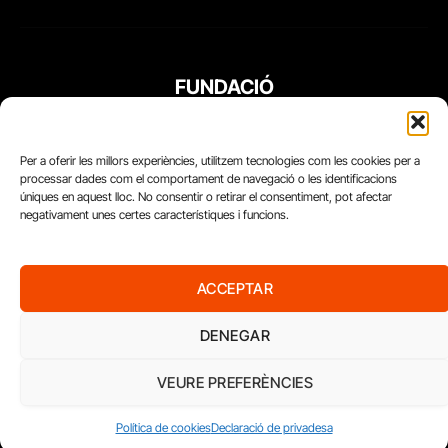
FUNDACIÓ
PERIODISME
PLURAL
Per a oferir les millors experiències, utilitzem tecnologies com les cookies per a
processar dades com el comportament de navegació o les identificacions
úniques en aquest lloc. No consentir o retirar el consentiment, pot afectar
negativament unes certes característiques i funcions.
ACCEPTAR
DENEGAR
VEURE PREFERÈNCIES
Diari del Treball, 2026
Política de cookies
Declaració de privadesa