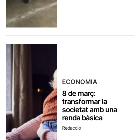
ECONOMIA
8 de març:
transformar la
societat amb una
renda bàsica
Redacció