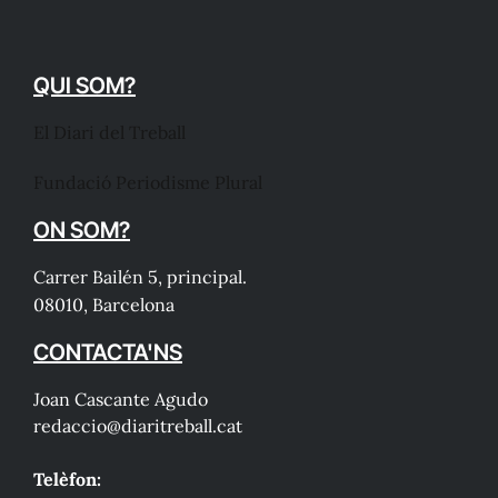
QUI SOM?
El Diari del Treball
Fundació Periodisme Plural
ON SOM?
Carrer Bailén 5, principal.
08010, Barcelona
CONTACTA'NS
Joan Cascante Agudo
redaccio@diaritreball.cat
Telèfon: