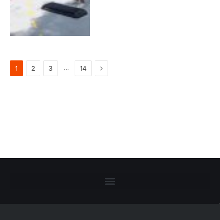
Next
…
1
2
3
14