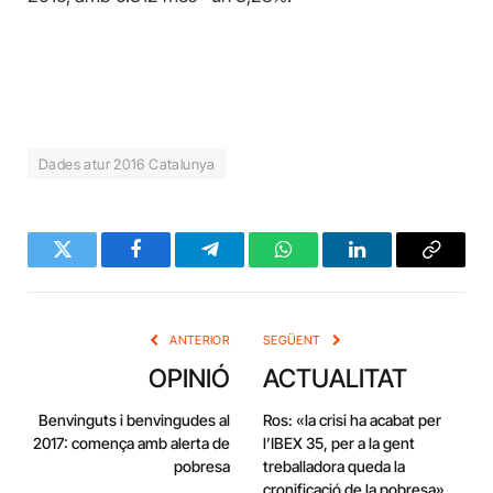
Dades atur 2016 Catalunya
Twitter
Facebook
Telegram
WhatsApp
LinkedIn
Copy
Link
ANTERIOR
SEGÜENT
OPINIÓ
ACTUALITAT
Benvinguts i benvingudes al
Ros: «la crisi ha acabat per
2017: comença amb alerta de
l’IBEX 35, per a la gent
pobresa
treballadora queda la
cronificació de la pobresa»