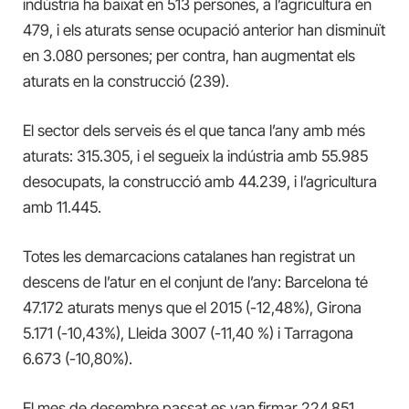
indústria ha baixat en 513 persones, a l’agricultura en
479, i els aturats sense ocupació anterior han disminuït
en 3.080 persones; per contra, han augmentat els
aturats en la construcció (239).
El sector dels serveis és el que tanca l’any amb més
aturats: 315.305, i el segueix la indústria amb 55.985
desocupats, la construcció amb 44.239, i l’agricultura
amb 11.445.
Tote
s les
demarcacions
catalanes han registrat un
descens de l’atur en el conjunt de l’any: Barcelona té
47.172 aturats menys que el 2015 (-12,48%), Girona
5.171 (-10,43%), Lleida 3007 (-11,40 %) i Tarragona
6.673 (-10,80%).
El mes de desembre passat es van firmar 224.851