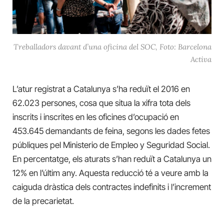
Treballadors davant d’una oficina del SOC, Foto: Barcelona
Activa
L’atur registrat a Catalunya s’ha reduït el 2016 en
62.023 persones, cosa que situa la xifra tota dels
inscrits i inscrites en les oficines d’ocupació en
453.645 demandants de feina, segons les dades fetes
públiques pel Ministerio de Empleo y Seguridad Social.
En percentatge, els aturats s’han reduït a Catalunya un
12% en l’últim any. Aquesta reducció té a veure amb la
caiguda dràstica dels contractes indefinits i l’increment
de la precarietat.