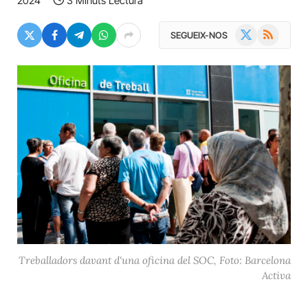
2024
3 Minuts Lectura
X
RSS
SEGUEIX-NOS
(Twitter)
Treballadors davant d'una oficina del SOC, Foto: Barcelona
Activa