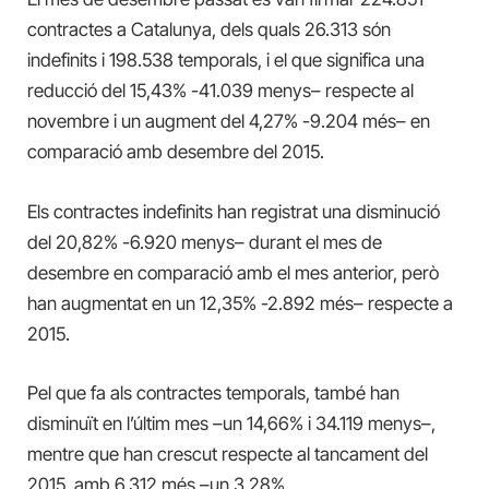
contractes a Catalunya, dels quals 26.313 són
indefinits i 198.538 temporals, i el que significa una
reducció del 15,43% -41.039 menys– respecte al
novembre i un augment del 4,27% -9.204 més– en
comparació amb desembre del 2015.
Els contractes indefinits han registrat una disminució
del 20,82% -6.920 menys– durant el mes de
desembre en comparació amb el mes anterior, però
han augmentat en un 12,35% -2.892 més– respecte a
2015.
Pel que fa als contractes temporals
, també han
disminuït en l’últim mes –un 14,66% i 34.119 menys–,
mentre que han crescut respecte al tancament del
2015, amb 6.312 més –un 3,28%
.