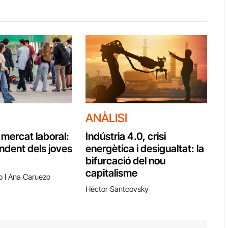
ANÀLISI
l mercat laboral:
Indústria 4.0, crisi
endent dels joves
energètica i desigualtat: la
bifurcació del nou
capitalisme
o I Ana Caruezo
Héctor Santcovsky