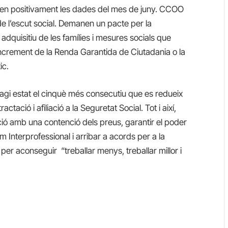
loren positivament les dades del mes de juny. CCOO
ç de l’escut social. Demanen un pacte per la
adquisitiu de les famílies i mesures socials que
increment de la Renda Garantida de Ciutadania o la
ic.
agi estat el cinquè més consecutiu que es redueix
tació i afiliació a la Seguretat Social. Tot i així,
lació amb una contenció dels preus, garantir el poder
im Interprofessional i arribar a acords per a la
per aconseguir “treballar menys, treballar millor i