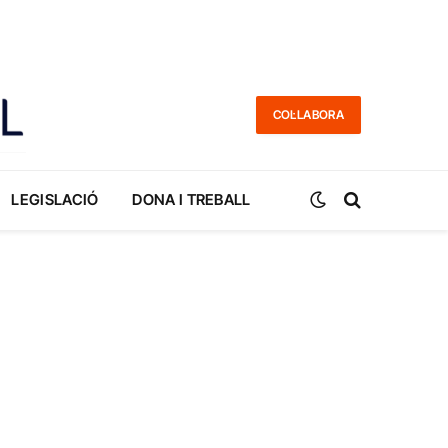
COL·LABORA
LEGISLACIÓ
DONA I TREBALL