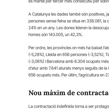
es manté per tercer mes consecutiu per sobr
A Catalunya les dades també són positives, j
persones sense feina se situa en 338.081, la
24% en un any. Les dones lideren la desocupac
homes són 143.005, un 42,3%.
Per ordre, les províncies on més ha baixat l’
(-5,28%), Lleida en 656 persones (-3,52%), T
(-3,06%) i Barcelona amb 6.304 ocupats més (
d’atur amb 7.641 aturats menys seguits de la 
656 ocupats més. Per últim, l’agricultura en 
Nou màxim de contractac
La contractació indefinida torna a ser protag