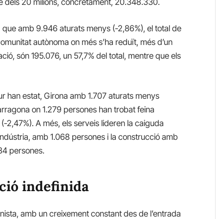
e dels 20 milions, concretament, 20.348.330.
a que amb 9.946 aturats menys (-2,86%), el total de
 comunitat autònoma on més s’ha reduït, més d’un
ió, són 195.076, un 57,7% del total, mentre que els
atur han estat, Girona amb 1.707 aturats menys
arragona on 1.279 persones han trobat feina
-2,47%). A més, els serveis lideren la caiguda
indústria, amb 1.068 persones i la construcció amb
234 persones.
ió indefinida
onista, amb un creixement constant des de l’entrada