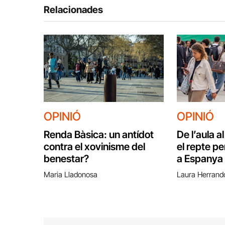
Relacionades
OPINIÓ
OPINIÓ
Renda Bàsica: un antídot
De l’aula a
contra el xovinisme del
el repte p
benestar?
a Espanya
Maria Lladonosa
Laura Herrand