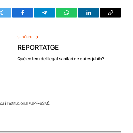
Twitter
Facebook
Telegram
WhatsApp
LinkedIn
Copy
Link
SEGÜENT
REPORTATGE
Què en fem del llegat sanitari de qui es jubila?
ca i Institucional (UPF-BSM).