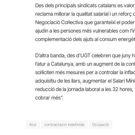
Des dels principals sindicats catalans es va
reclama millorar la qualitat salarial i un refor
Negociació Col·lectiva que garanteixi el poder 
ajudin a les persones més vulnerables com l’
complementació dels ajuts al consum energèt
D’altra banda, des d’UGT celebren que juny h
l’atur a Catalunya, amb un augment de la contrac
sol·liciten més mesures per a controlar la inf
adquisitiu de les llars, augmentar el Salari Mín
reducció de la jornada laboral a les 32 hores, 
cobrar més”.
Atur
contractació indefinida
Ocupació