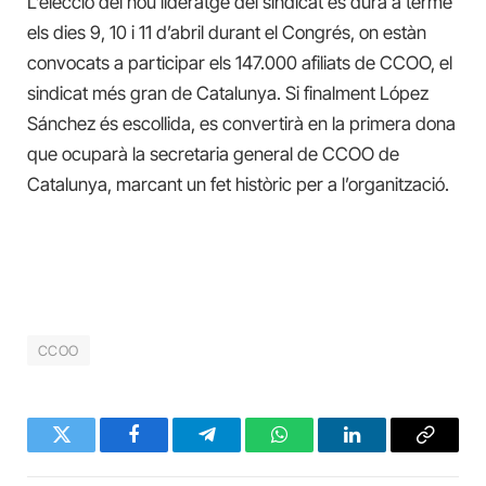
L’elecció del nou lideratge del sindicat es durà a terme
els dies 9, 10 i 11 d’abril durant el Congrés, on estàn
convocats a participar els 147.000 afiliats de CCOO, el
sindicat més gran de Catalunya. Si finalment López
Sánchez és escollida, es convertirà en la primera dona
que ocuparà la secretaria general de CCOO de
Catalunya, marcant un fet històric per a l’organització.
CCOO
Twitter
Facebook
Telegram
WhatsApp
LinkedIn
Copy
Link