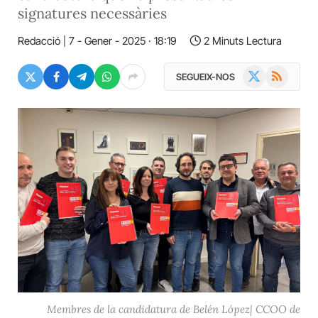
signatures necessàries
Redacció
7 - Gener - 2025 · 18:19
2 Minuts Lectura
X
RSS
SEGUEIX-NOS
(Twitter)
Membres de la candidatura de Belén López| CCOO de