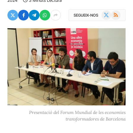
2024
3 Minuts Lectura
X
RSS
SEGUEIX-NOS
(Twitter)
Presentació del Forum Mundial de les economies
transformadores de Barcelona