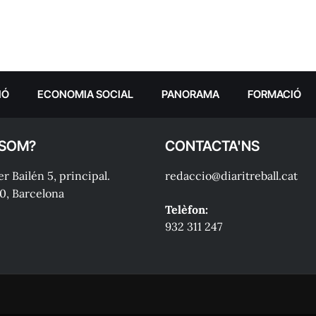
IÓ
ECONOMIA SOCIAL
PANORAMA
FORMACIÓ
 SOM?
CONTACTA'NS
r Bailén 5, principal.
redaccio@diaritreball.cat
0, Barcelona
Telèfon:
932 311 247