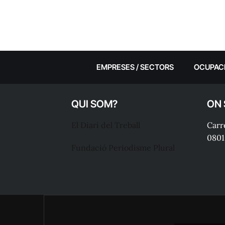
EMPRESES / SECTORS
OCUPAC
QUI SOM?
ON
El Diari del Treball
Carre
0801
Fundació Periodisme Plural