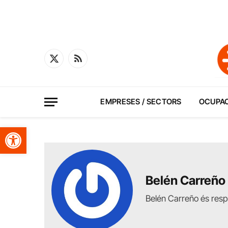
X
RSS
(Twitter)
EMPRESES / SECTORS
OCUPA
Obre la barra d'eines
Belén Carreño
Belén Carreño és resp