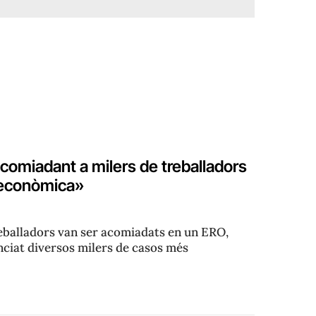
omiadant a milers de treballadors
ó econòmica»
reballadors van ser acomiadats en un ERO,
nciat diversos milers de casos més