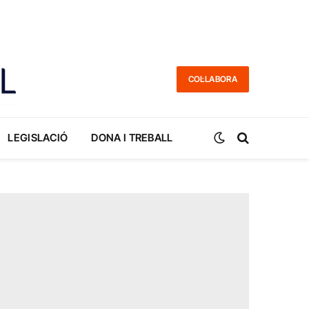
COL·LABORA
LEGISLACIÓ
DONA I TREBALL