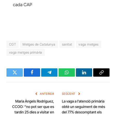
cada CAP
CGT
Metges de Catalunya
sanitat
vaga metges
vaga metges primària
Twitter
Facebook
Telegram
WhatsApp
LinkedIn
Copy
Link
ANTERIOR
SEGÜENT
Maria Àngels Rodríguez,
La vaga a l’atenció primària
CCOO: “no pot ser que es
obtè un seguiment de més
tardin 25 dies a visitar en
del 77% descomptant els