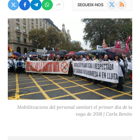
X
RSS
SEGUEIX-NOS
(Twitter)
Mobilitzacions del personal sanitari el primer dia de la
vaga de 2018 | Carla Benito