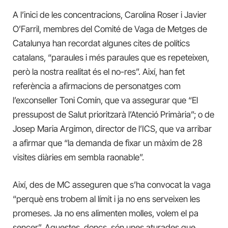
A l’inici de les concentracions, Carolina Roser i Javier
O’Farril, membres del Comité de Vaga de Metges de
Catalunya han recordat algunes cites de polítics
catalans, “paraules i més paraules que es repeteixen,
però la nostra realitat és el no-res”. Així, han fet
referència a afirmacions de personatges com
l’exconseller Toni Comín, que va assegurar que “El
pressupost de Salut prioritzarà l’Atenció Primària”; o de
Josep Maria Argimon, director de l’ICS, que va arribar
a afirmar que “la demanda de fixar un màxim de 28
visites diàries em sembla raonable”.
Així, des de MC asseguren que s’ha convocat la vaga
“perquè ens trobem al límit i ja no ens serveixen les
promeses. Ja no ens alimenten molles, volem el pa
sencer”. Aquestes, doncs, són unes aturades que