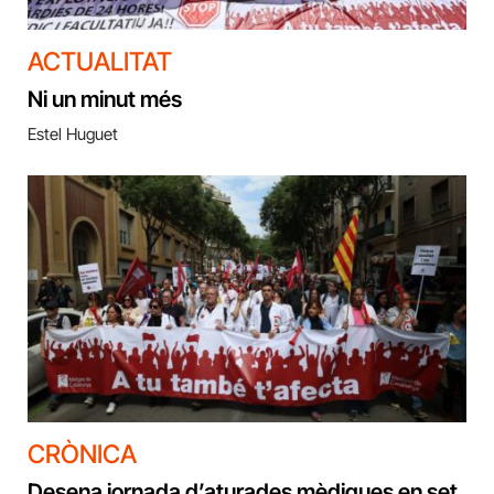
ACTUALITAT
Ni un minut més
Estel Huguet
CRÒNICA
Desena jornada d’aturades mèdiques en set