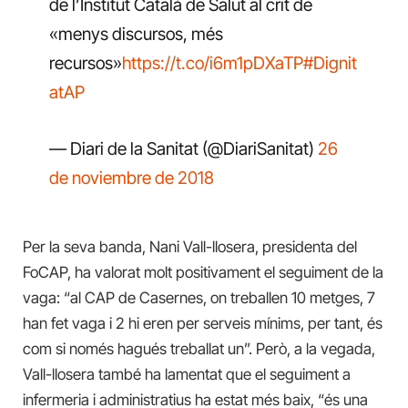
de l’Institut Català de Salut al crit de
«menys discursos, més
recursos»
https://t.co/i6m1pDXaTP
#Dignit
atAP
— Diari de la Sanitat (@DiariSanitat)
26
de noviembre de 2018
Per la seva banda, Nani Vall-llosera, presidenta del
FoCAP, ha valorat molt positivament el seguiment de la
vaga: “al CAP de Casernes, on treballen 10 metges, 7
han fet vaga i 2 hi eren per serveis mínims, per tant, és
com si només hagués treballat un”. Però, a la vegada,
Vall-llosera també ha lamentat que el seguiment a
infermeria i administratius ha estat més baix, “és una