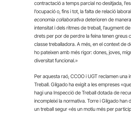
contractació a temps parcial no desitjada, l’e
l’ocupació o, fins i tot, la falta de relació la
economia col·laborativa
deterioren de manera 
intensitat i dels ritmes de treball, l’augment 
drets per por de perdre la feina tenen greus c
classe treballadora. A més, en el context de d
ho pateixen amb més rigor: dones, joves, mig
diversitat funcional.»
Per aquesta raó, CCOO i UGT reclamen una in
Treball. Gilgado ha exigit a les empreses «que
hagi una Inspecció de Treball dotada de recur
incompleixi la normativa. Torre i Gilgado han d
un treball segur «és un motiu més per particip