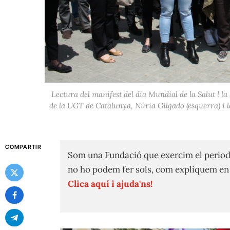
Lectura del manifest del dia Mundial de la Salut l la
de la UGT de Catalunya, Núria Gilgado (esquerra) i 
COMPARTIR
Som una Fundació que exercim el period
no ho podem fer sols, com expliquem e
Clica aquí i ajuda'ns!