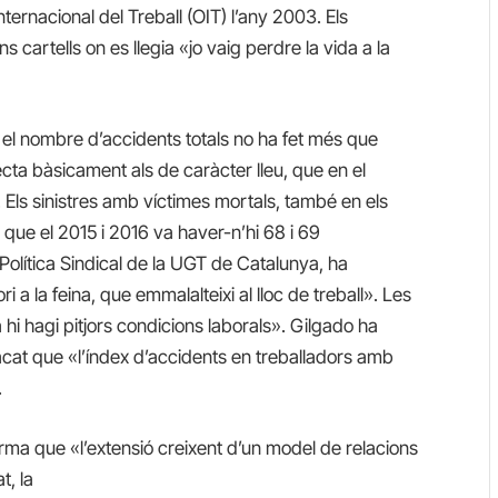
 Internacional del Treball (OIT) l’any 2003. Els
ns cartells on es llegia «jo vaig perdre la vida a la
7 el nombre d’accidents totals no ha fet més que
cta bàsicament als de caràcter lleu, que en el
 Els sinistres amb víctimes mortals, també en els
 que el 2015 i 2016 va haver-n’hi 68 i 69
Política Sindical de la UGT de Catalunya, ha
 a la feina, que emmalalteixi al lloc de treball». Les
i hagi pitjors condicions laborals». Gilgado ha
acat que «l’índex d’accidents en treballadors amb
.
firma que «l’extensió creixent d’un model de relacions
t, la