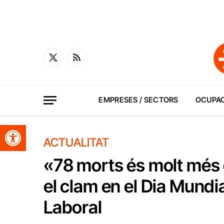
X
RSS
(Twitter)
EMPRESES / SECTORS
OCUPA
Obre la barra d'eines
ACTUALITAT
«78 morts és molt més
el clam en el Dia Mundia
Laboral