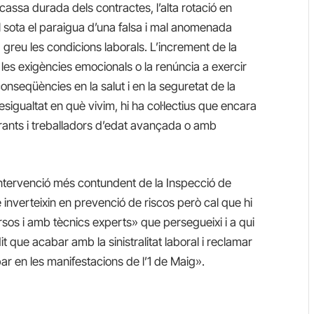
scassa durada dels contractes, l’alta rotació en
boral sota el paraigua d’una falsa i mal anomenada
greu les condicions laborals. L’increment de la
de les exigències emocionals o la renúncia a exercir
onseqüències en la salut i en la seguretat de la
esigualtat en què vivim, hi ha col·lectius que encara
rants i treballadors d’edat avançada o amb
tervenció més contundent de la Inspecció de
 inverteixin en prevenció de riscos però cal que hi
sos i amb tècnics experts» que persegueixi i a qui
it que acabar amb la sinistralitat laboral i reclamar
ar en les manifestacions de l’1 de Maig».