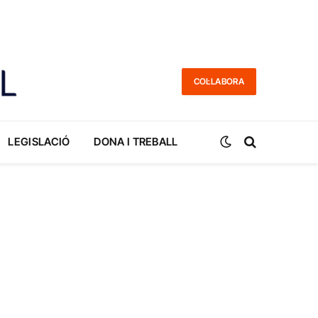
COL·LABORA
LEGISLACIÓ
DONA I TREBALL