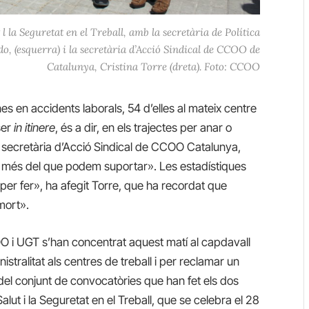
l la Seguretat en el Treball, amb la secretària de Política
o, (esquerra) i la secretària d’Acció Sindical de CCOO de
Catalunya, Cristina Torre (dreta). Foto: CCOO
s en accidents laborals, 54 d’elles al mateix centre
ser
in itinere
, és a dir, en els trajectes per anar o
la secretària d’Acció Sindical de CCOO Catalunya,
t més del que podem suportar». Les estadístiques
er fer», ha afegit Torre, que ha recordat que
mort».
O i UGT s’han concentrat aquest matí al capdavall
istralitat als centres de treball i per reclamar un
del conjunt de convocatòries que han fet els dos
Salut i la Seguretat en el Treball, que se celebra el 28