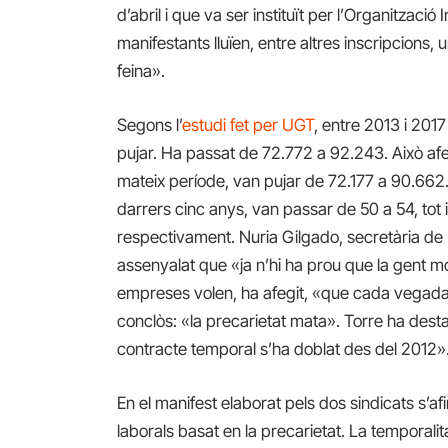
d’abril i que va ser instituït per l’Organització
manifestants lluïen, entre altres inscripcions, u
feina».
Segons l’
estudi fet per UGT
, entre 2013 i 201
pujar. Ha passat de 72.772 a 92.243. Això afe
mateix període, van pujar de 72.177 a 90.662.
darrers cinc anys, van passar de 50 a 54, tot i
respectivament. Nuria Gilgado, secretària de 
assenyalat que «ja n’hi ha prou que la gent mori
empreses volen, ha afegit, «que cada vegada h
conclòs: «la precarietat mata». Torre ha dest
contracte temporal s’ha doblat des del 2012»
En el manifest elaborat pels dos sindicats s’a
laborals basat en la precarietat. La temporalita