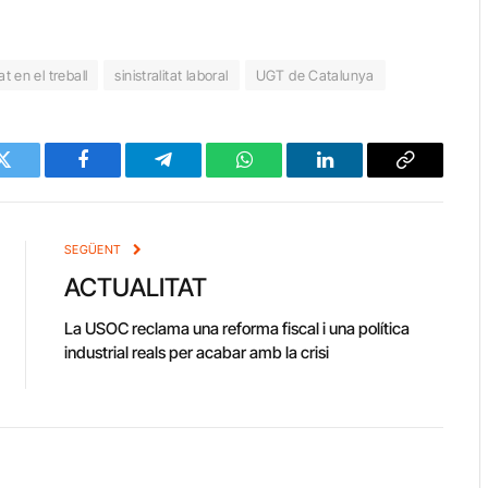
at en el treball
sinistralitat laboral
UGT de Catalunya
Twitter
Facebook
Telegram
WhatsApp
LinkedIn
Copy
Link
SEGÜENT
ACTUALITAT
La USOC reclama una reforma fiscal i una política
industrial reals per acabar amb la crisi