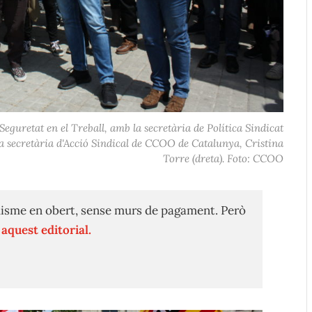
 Seguretat en el Treball, amb la secretària de Política Sindicat
la secretària d'Acció Sindical de CCOO de Catalunya, Cristina
Torre (dreta). Foto: CCOO
isme en obert, sense murs de pagament. Però
n
aquest editorial.