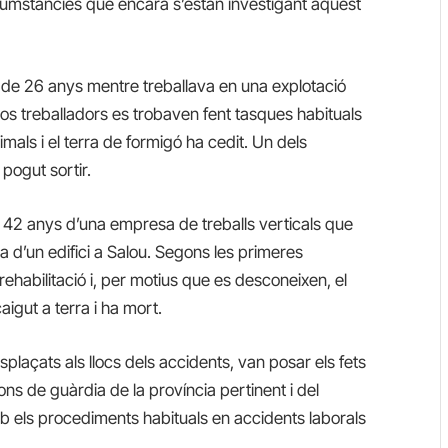
cumstàncies que encara s’estan investigant aquest
de 26 anys mentre treballava en una explotació
s treballadors es trobaven fent tasques habituals
mals i el terra de formigó ha cedit. Un dels
 pogut sortir.
42 anys d’una empresa de treballs verticals que
na d’un edifici a Salou. Segons les primeres
 rehabilitació i, per motius que es desconeixen, el
aigut a terra i ha mort.
plaçats als llocs dels accidents, van posar els fets
ons de guàrdia de la província pertinent i del
 els procediments habituals en accidents laborals