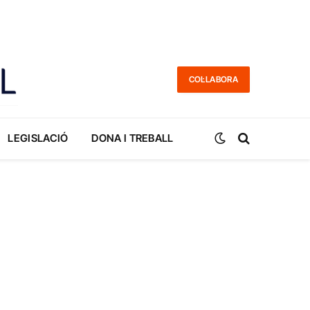
COL·LABORA
LEGISLACIÓ
DONA I TREBALL