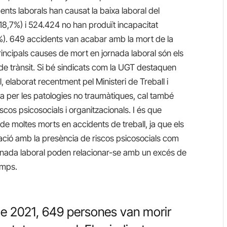
ents laborals han causat la baixa laboral del
8,7%) i 524.424 no han produït incapacitat
). 649 accidents van acabar amb la mort de la
rincipals causes de mort en jornada laboral són els
 de trànsit. Si bé sindicats com la UGT destaquen
l, elaborat recentment pel Ministeri de Treball i
na per les patologies no traumàtiques, cal també
iscos psicosocials i organitzacionals. I és que
de moltes morts en accidents de treball, ja que els
lació amb la presència de riscos psicosocials com
n jornada laboral poden relacionar-se amb un excés de
emps.
 2021, 649 persones van morir