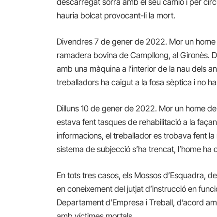
descarregat sorra amb el seu camió i per cir
hauria bolcat provocant-li la mort.
Divendres 7 de gener de 2022. Mor un home 
ramadera bovina de Campllong, al Gironès. Do
amb una màquina a l’interior de la nau dels ani
treballadors ha caigut a la fosa sèptica i no ha
Dilluns 10 de gener de 2022. Mor un home de 
estava fent tasques de rehabilitació a la faça
informacions, el treballador es trobava fent la
sistema de subjecció s’ha trencat, l’home ha c
En tots tres casos, els Mossos d’Esquadra, des
en coneixement del jutjat d’instrucció en funci
Departament d’Empresa i Treball, d’acord amb
amb víctimes mortals.