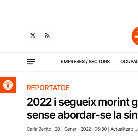
X
RSS
(Twitter)
EMPRESES / SECTORS
OCUPA
Obre la barra d'eines
REPORTATGE
2022 i segueix morint ge
sense abordar-se la sini
Carla Benito
20 - Gener - 2022 · 06:30
Actualitzat:
J