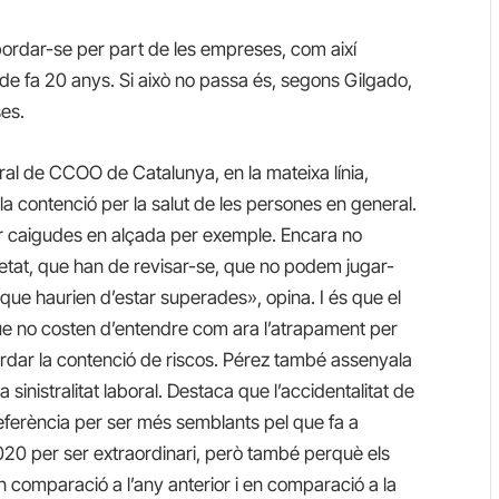
bordar-se per part de les empreses, com així
s de fa 20 anys. Si això no passa és, segons Gilgado,
ses.
al de CCOO de Catalunya, en la mateixa línia,
la contenció per la salut de les persones en general.
r caigudes en alçada per exemple. Encara no
tat, que han de revisar-se, que no podem jugar-
 que haurien d’estar superades», opina. I és que el
que no costen d’entendre com ara l’atrapament per
ordar la contenció de riscos. Pérez també assenyala
 sinistralitat laboral. Destaca que l’accidentalitat de
ferència per ser més semblants pel que fa a
2020 per ser extraordinari, però també perquè els
 comparació a l’any anterior i en comparació a la