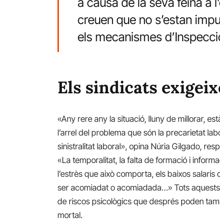
a causa de la seva feina a l
creuen que no s’estan impu
els mecanismes d’Inspecció
Els sindicats exigei
«Any rere any la situació, lluny de millorar, es
l’arrel del problema que són la precarietat la
sinistralitat laboral», opina Núria Gilgado, re
«La temporalitat, la falta de formació i informa
l’estrès que això comporta, els baixos salaris 
ser acomiadat o acomiadada…» Tots aquests s
de riscos psicològics que després poden tamb
mortal.