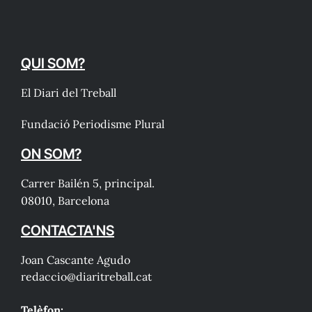
QUI SOM?
El Diari del Treball
Fundació Periodisme Plural
ON SOM?
Carrer Bailén 5, principal.
08010, Barcelona
CONTACTA'NS
Joan Cascante Agudo
redaccio@diaritreball.cat
Telèfon: