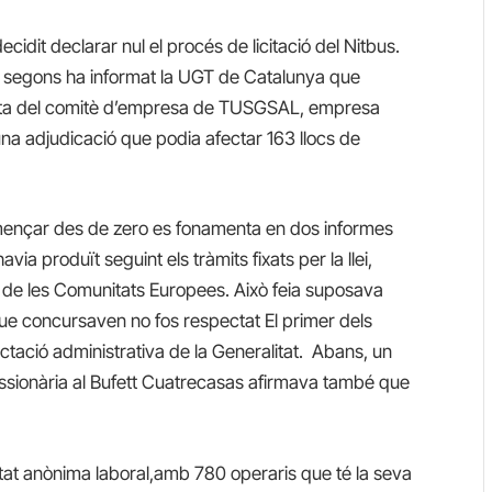
idit declarar nul el procés de licitació del Nitbus.
ro, segons ha informat la UGT de Catalunya que
a lluita del comitè d’empresa de TUSGSAL, empresa
na adjudicació que podia afectar 163 llocs de
 començar des de zero es fonamenta en dos informes
ia produït seguint els tràmits fixats per la llei,
ial de les Comunitats Europees. Això feia suposava
 que concursaven no fos respectat El primer dels
actació administrativa de la Generalitat. Abans, un
ssionària al Bufett Cuatrecasas afirmava també que
t anònima laboral,amb 780 operaris que té la seva