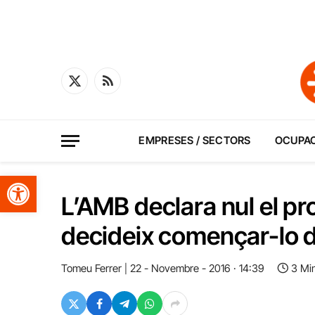
X
RSS
(Twitter)
EMPRESES / SECTORS
OCUPA
Obre la barra d'eines
L’AMB declara nul el pro
decideix començar-lo 
Tomeu Ferrer
22 - Novembre - 2016 · 14:39
3 Mi