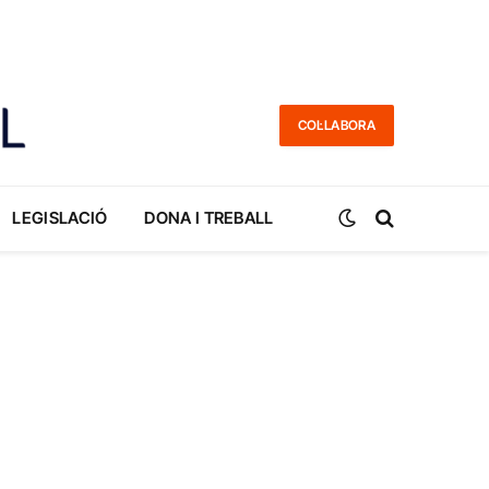
COL·LABORA
LEGISLACIÓ
DONA I TREBALL