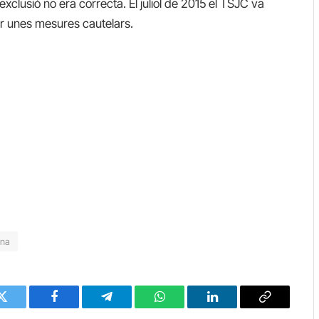
xclusió no era correcta. El juliol de 2015 el TSJC va
car unes mesures cautelars.
na
Twitter
Facebook
Telegram
WhatsApp
LinkedIn
Copy