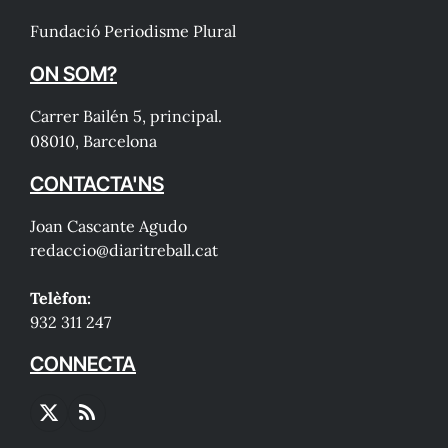
Fundació Periodisme Plural
ON SOM?
Carrer Bailén 5, principal.
08010, Barcelona
CONTACTA'NS
Joan Cascante Agudo
redaccio@diaritreball.cat
Telèfon:
932 311 247
CONNECTA
X
RSS
(Twitter)