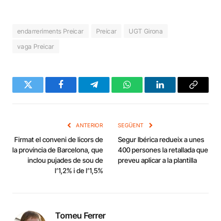
endarreriments Preicar
Preicar
UGT Girona
vaga Preicar
Twitter
Facebook
Telegram
WhatsApp
LinkedIn
Copy
Link
ANTERIOR
SEGÜENT
Firmat el conveni de licors de
Segur Ibérica redueix a unes
la província de Barcelona, que
400 persones la retallada que
inclou pujades de sou de
preveu aplicar a la plantilla
l’1,2% i de l’1,5%
Tomeu Ferrer