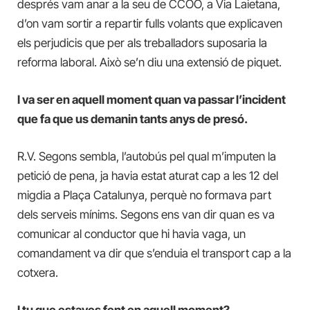
després vam anar a la seu de CCOO, a Via Laietana,
d’on vam sortir a repartir fulls volants que explicaven
els perjudicis que per als treballadors suposaria la
reforma laboral. Això se’n diu una extensió de piquet.
I va ser en aquell moment quan va passar l’incident
que fa que us demanin tants anys de presó.
R.V. Segons sembla, l’autobús pel qual m’imputen la
petició de pena, ja havia estat aturat cap a les 12 del
migdia a Plaça Catalunya, perquè no formava part
dels serveis mínims. Segons ens van dir quan es va
comunicar al conductor que hi havia vaga, un
comandament va dir que s’enduia el transport cap a la
cotxera.