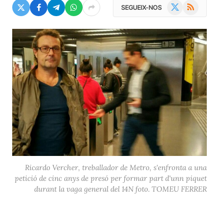
X
RSS
SEGUEIX-NOS
(Twitter)
Ricardo Vercher, treballador de Metro, s'enfronta a una
petició de cinc anys de presó per formar part d'unn piquet
durant la vaga general del 14N foto. TOMEU FERRER