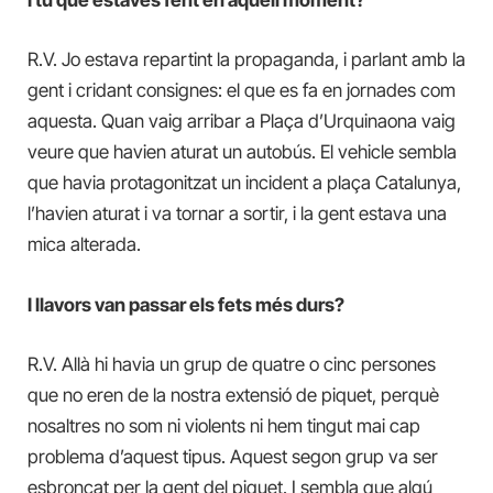
I tu que estaves fent en aquell moment?
R.V. Jo estava repartint la propaganda, i parlant amb la
gent i cridant consignes: el que es fa en jornades com
aquesta. Quan vaig arribar a Plaça d’Urquinaona vaig
veure que havien aturat un autobús. El vehicle sembla
que havia protagonitzat un incident a plaça Catalunya,
l’havien aturat i va tornar a sortir, i la gent estava una
mica alterada.
I llavors van passar els fets més durs?
R.V. Allà hi havia un grup de quatre o cinc persones
que no eren de la nostra extensió de piquet, perquè
nosaltres no som ni violents ni hem tingut mai cap
problema d’aquest tipus. Aquest segon grup va ser
esbroncat per la gent del piquet. I sembla que algú