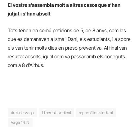
El vostre s’assembla molt a altres casos que s’han
jutjat i s’han absolt
Tots tenen en comú peticions de
5,
de 8 anys, com les
que es demanaven a
I
sma i Dani, els estudiants,
i a sobre
els van tenir molts dies en presó preventiva.
Al final van
resultar absolts, igual com va passar amb els coneguts
com a 8 d’Airbus.
dret de vaga
Llibertat sindical
represàlies sindical
Vaga 14 N