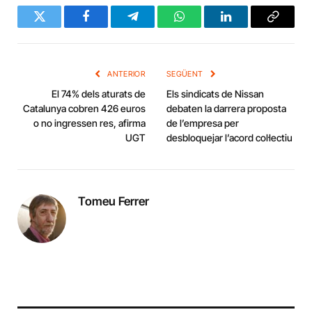
Twitter
Facebook
Telegram
WhatsApp
LinkedIn
Copy
Link
ANTERIOR
SEGÜENT
El 74% dels aturats de
Els sindicats de Nissan
Catalunya cobren 426 euros
debaten la darrera proposta
o no ingressen res, afirma
de l’empresa per
UGT
desbloquejar l’acord col·lectiu
Tomeu Ferrer