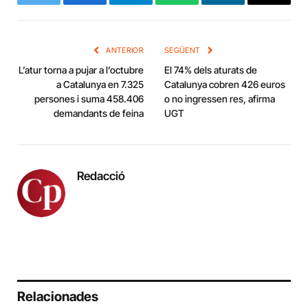
Twitter
Facebook
Telegram
WhatsApp
LinkedIn
Copy
Link
ANTERIOR
SEGÜENT
L’atur torna a pujar a l’octubre
El 74% dels aturats de
a Catalunya en 7.325
Catalunya cobren 426 euros
persones i suma 458.406
o no ingressen res, afirma
demandants de feina
UGT
Redacció
Relacionades