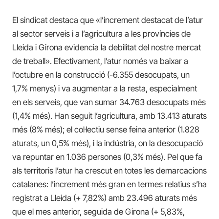
El sindicat destaca que «l’increment destacat de l’atur
al sector serveis i a l’agricultura a les províncies de
Lleida i Girona evidencia la debilitat del nostre mercat
de treball». Efectivament, l’atur només va baixar a
l’octubre en la construcció (-6.355 desocupats, un
1,7% menys) i va augmentar a la resta, especialment
en els serveis, que van sumar 34.763 desocupats més
(1,4% més). Han seguit l’agricultura, amb 13.413 aturats
més (8% més); el col·lectiu sense feina anterior (1.828
aturats, un 0,5% més), i la indústria, on la desocupació
va repuntar en 1.036 persones (0,3% més). Pel que fa
als territoris l’atur ha crescut en totes les demarcacions
catalanes: l’increment més gran en termes relatius s’ha
registrat a Lleida (+ 7,82%) amb 23.496 aturats més
que el mes anterior, seguida de Girona (+ 5,83%,