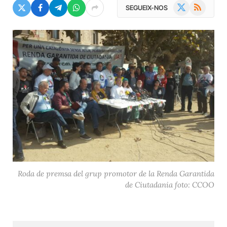
X
RSS
SEGUEIX-NOS
(Twitter)
Roda de premsa del grup promotor de la Renda Garantida
de Ciutadania foto: CCOO