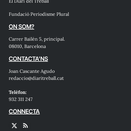
El Diari del Treball
Fundació Periodisme Plural
ON SOM?
Carrer Bailén 5, principal.
08010, Barcelona
CONTACTA'NS
Joan Cascante Agudo
redaccio@diaritreball.cat
Telèfon:
932 311 247
CONNECTA
X
RSS