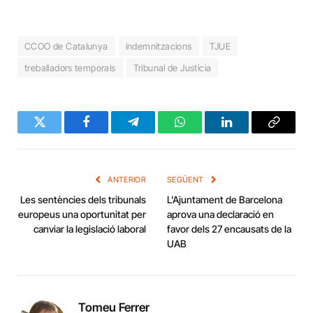
CCOO de Catalunya
indemnitzacions
TJUE
treballadors temporals
Tribunal de Justicia
Twitter
Facebook
Telegram
WhatsApp
LinkedIn
Copy
Link
ANTERIOR
SEGÜENT
Les sentències dels tribunals
L’Ajuntament de Barcelona
europeus una oportunitat per
aprova una declaració en
canviar la legislació laboral
favor dels 27 encausats de la
UAB
Tomeu Ferrer