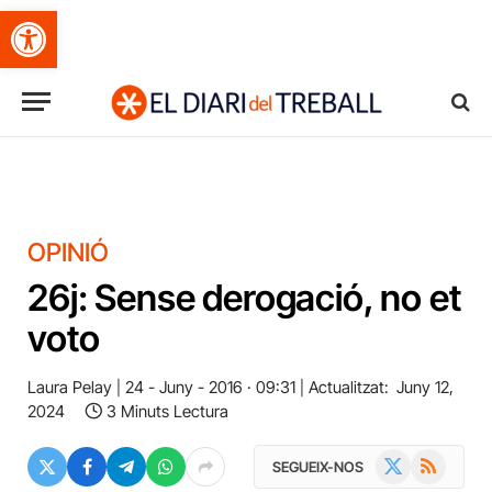
Obre la barra d'eines
OPINIÓ
26j: Sense derogació, no et
voto
Laura Pelay
24 - Juny - 2016 · 09:31
Actualitzat:
Juny 12,
2024
3 Minuts Lectura
X
RSS
SEGUEIX-NOS
(Twitter)