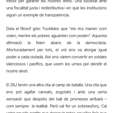
tresor per garantir els nostres drets. Una societat amb
una fiscalitat justa i redistributiva i en què les institucions
siguin un exemple de transparència.
Deia el filòsof grec Tucídides que “els rics manen com
volen, mentre els pobres aguanten com poden”.
Aquesta
afirmació la feien abans de la democràcia.
Afortunadament per tots, el vot ens va atorgar igual
poder a cada ciutadà. Així ens vàrem convertir en soldats
silenciosos i pacífics, que usem les urnes per decidir el
nostre destí.
El 26J tenim una altra cita al camp de batalla. Una cita que
ens pot agafar cansats, esgotats i amb una certa
sensació que desprès del ball de promeses arribarà –
com sempre- la realitat. Però cal fer un sobreesforç. Cal
votar aquells partits que deroguin totes aquelles lleis que