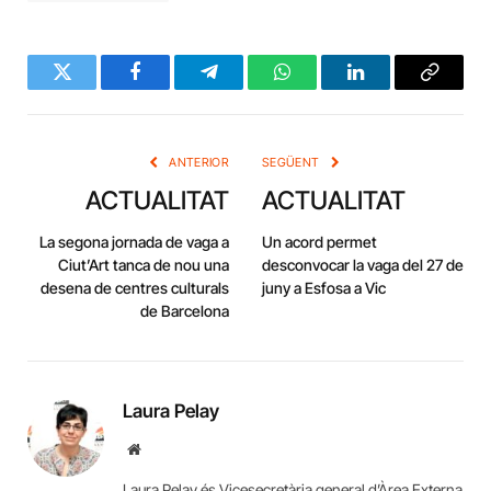
Twitter
Facebook
Telegram
WhatsApp
LinkedIn
Copy
Link
ANTERIOR
SEGÜENT
ACTUALITAT
ACTUALITAT
La segona jornada de vaga a
Un acord permet
Ciut’Art tanca de nou una
desconvocar la vaga del 27 de
desena de centres culturals
juny a Esfosa a Vic
de Barcelona
Laura Pelay
Website
Laura Pelay és Vicesecretària general d’Àrea Externa