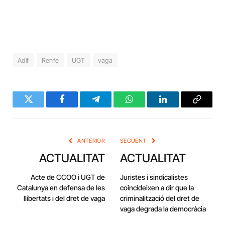
Adif
Renfe
UGT
vaga
Twitter
Facebook
Telegram
WhatsApp
LinkedIn
Copy
Link
ANTERIOR
SEGÜENT
ACTUALITAT
ACTUALITAT
Acte de CCOO i UGT de
Juristes i sindicalistes
Catalunya en defensa de les
coincideixen a dir que la
llibertats i del dret de vaga
criminalització del dret de
vaga degrada la democràcia