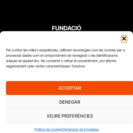
FUNDACIÓ
PERIODISME
PLURAL
Per a oferir les millors experiències, utilitzem tecnologies com les cookies per a
processar dades com el comportament de navegació o les identificacions
úniques en aquest lloc. No consentir o retirar el consentiment, pot afectar
negativament unes certes característiques i funcions.
ACCEPTAR
DENEGAR
VEURE PREFERÈNCIES
Diari del Treball, 2026
Política de cookies
Declaració de privadesa