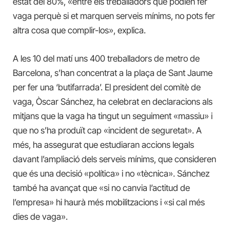
estat del 80%, «entre els treballadors que podien fer
vaga perquè si et marquen serveis mínims, no pots fer
altra cosa que complir-los», explica.
A les 10 del matí uns 400 treballadors de metro de
Barcelona, s’han concentrat a la plaça de Sant Jaume
per fer una ‘butifarrada’. El president del comitè de
vaga, Òscar Sánchez, ha celebrat en declaracions als
mitjans que la vaga ha tingut un seguiment «massiu» i
que no s’ha produït cap «incident de seguretat». A
més, ha assegurat que estudiaran accions legals
davant l’ampliació dels serveis mínims, que consideren
que és una decisió «política» i no «tècnica». Sánchez
també ha avançat que «si no canvia l’actitud de
l’empresa» hi haurà més mobilitzacions i «si cal més
dies de vaga».