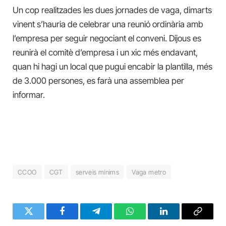
Un cop realitzades les dues jornades de vaga, dimarts
vinent s’hauria de celebrar una reunió ordinària amb
l’empresa per seguir negociant el conveni. Dijous es
reunirà el comitè d’empresa i un xic més endavant,
quan hi hagi un local que pugui encabir la plantilla, més
de 3.000 persones, es farà una assemblea per
informar.
CCOO
CGT
serveis mínims
Vaga metro
Twitter
Facebook
Telegram
WhatsApp
LinkedIn
Copy