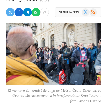
2024
3 Minuts Lectura
X
RSS
SEGUEIX-NOS
(Twitter)
El membre del comitè de vaga de Metro, Òscar Sànchez, es
dirigeix als concentrats a la butifarrada de Sant Jaume .
foto Sandra Lazaro