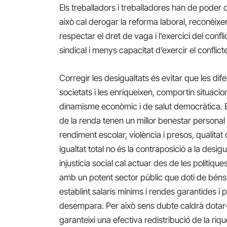
Els treballadors i treballadores han de poder d
això cal derogar la reforma laboral, reconèixer
respectar el dret de vaga i l’exercici del conf
sindical i menys capacitat d’exercir el conflict
Corregir les desigualtats és evitar que les dif
societats i les enriqueixen, comportin situacio
dinamisme econòmic i de salut democràtica. 
de la renda tenen un millor benestar personal 
rendiment escolar, violència i presos, qualita
igualtat total no és la contraposició a la desi
injustícia social cal actuar des de les polítiqu
amb un potent sector públic que doti de béns i
establint salaris mínims i rendes garantides i p
desempara. Per això sens dubte caldrà dotar-s
garanteixi una efectiva redistribució de la riq