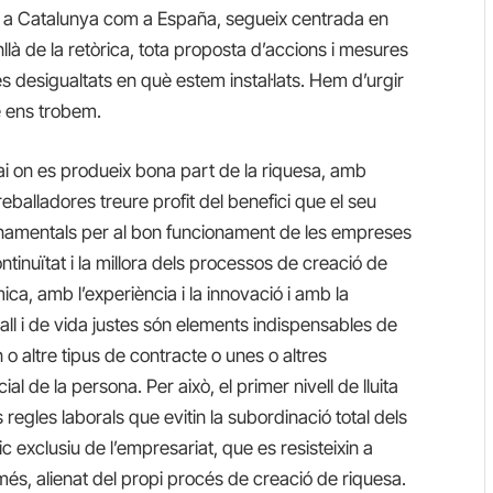
ant a Catalunya com a España, segueix centrada en
là de la retòrica, tota proposta d’accions i mesures
s desigualtats en què estem instal·lats. Hem d’urgir
uè ens trobem.
pai on es produeix bona part de la riquesa, amb
reballadores treure profit del benefici que el seu
fonamentals per al bon funcionament de les empreses
ntinuïtat i la millora dels processos de creació de
ica, amb l’experiència i la innovació i amb la
ball i de vida justes són elements indispensables de
un o altre tipus de contracte o unes o altres
al de la persona. Per això, el primer nivell de lluita
s regles laborals que evitin la subordinació total dels
ic exclusiu de l’empresariat, que es resisteixin a
 més, alienat del propi procés de creació de riquesa.