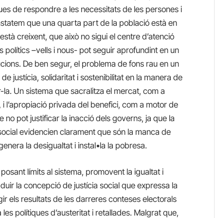
ques de respondre a les necessitats de les persones i
nstatem que una quarta part de la població està en
està creixent, que això no sigui el centre d’atenció
rs polítics –vells i nous- pot seguir aprofundint en un
itucions. De ben segur, el problema de fons rau en un
e justícia, solidaritat i sostenibilitat en la manera de
car-la. Un sistema que sacralitza el mercat, com a
, i l’apropiació privada del benefici, com a motor de
 no pot justificar la inacció dels governs, ja que la
ia social evidencien clarament que són la manca de
genera la desigualtat i instal•la la pobresa.
posant límits al sistema, promovent la igualtat i
aduir la concepció de justícia social que expressa la
ir els resultats de les darreres conteses electorals
es polítiques d’austeritat i retallades. Malgrat que,