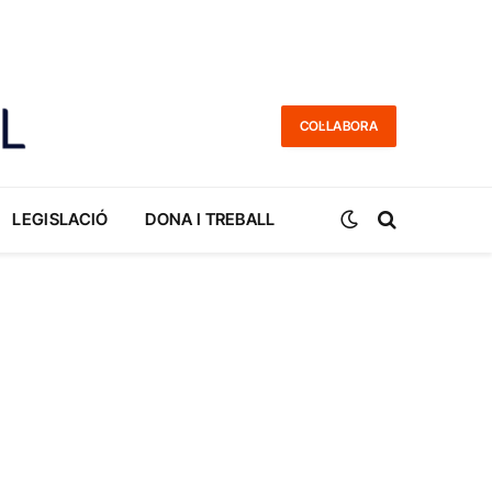
COL·LABORA
LEGISLACIÓ
DONA I TREBALL